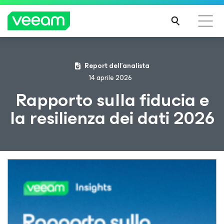
Linee guida di Veeam per i clienti interessati
Report dell’analista
dall'aggiornamento dei contenuti di CrowdStrike
14 aprile 2026
PER
Rapporto sulla fiducia e
SAPE
la resilienza dei dati 2026
RNE
DI
PIÙ