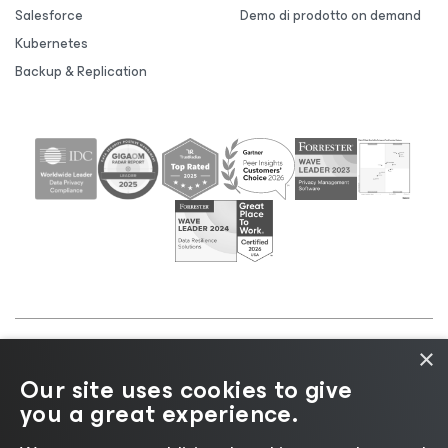
Salesforce
Demo di prodotto on demand
Kubernetes
Backup & Replication
×
©2026 Veeam® Software |
Informativa sulla privacy
Our site uses cookies to give
|
Informativa sui cookie
|
Informazioni legali
|
Policy
you a great experience.
di licenza
|
Risorse del fornitore