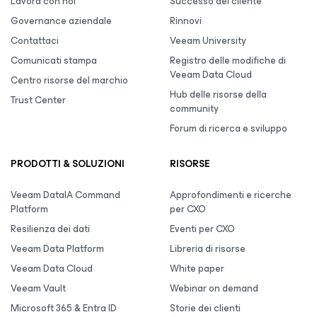
Lavora con noi
Successo del cliente
Governance aziendale
Rinnovi
Contattaci
Veeam University
Comunicati stampa
Registro delle modifiche di
Veeam Data Cloud
Centro risorse del marchio
Hub delle risorse della
Trust Center
community
Forum di ricerca e sviluppo
PRODOTTI & SOLUZIONI
RISORSE
Veeam DataIA Command
Approfondimenti e ricerche
Platform
per CXO
Resilienza dei dati
Eventi per CXO
Veeam Data Platform
Libreria di risorse
Veeam Data Cloud
White paper
Veeam Vault
Webinar on demand
Microsoft 365 & Entra ID
Storie dei clienti