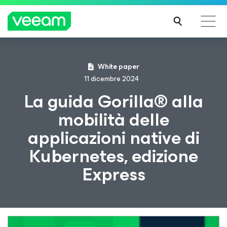
Linee guida di Veeam per i clienti interessati
White paper
dall'aggiornamento dei contenuti di CrowdStrike
11 dicembre 2024
PER
La guida Gorilla® alla
SAPE
mobilità delle
RNE
DI
applicazioni native di
PIÙ
Kubernetes, edizione
Express