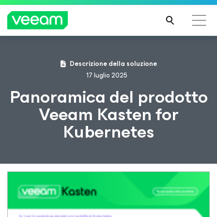
Linee guida di Veeam per i clienti interessati
Descrizione della soluzione
dall'aggiornamento dei contenuti di CrowdStrike
17 luglio 2025
PER
Panoramica del prodotto
SAPE
Veeam Kasten for
RNE
DI
Kubernetes
PIÙ