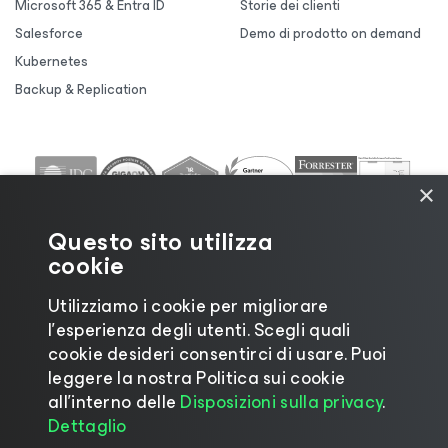
Microsoft 365 & Entra ID
Storie dei clienti
Salesforce
Demo di prodotto on demand
Kubernetes
Backup & Replication
×
Questo sito utilizza
cookie
Utilizziamo i cookie per migliorare
l’esperienza degli utenti. Scegli quali
cookie desideri consentirci di usare. Puoi
leggere la nostra Politica sui cookie
©2026 Veeam® Software |
Informativa sulla privacy
all’interno delle
Disposizioni sulla privacy
.
|
Informativa sui cookie
|
Informazioni legali
|
Policy
Dettaglio
di licenza
|
Risorse del fornitore