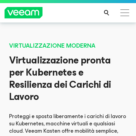
Linee guida di Veeam per i clienti interessati
dall'aggiornamento dei contenuti di CrowdStrike
VIRTUALIZZAZIONE MODERNA
PER
Virtualizzazione pronta
SAPE
RNE
per Kubernetes e
DI
PIÙ
Resilienza dei Carichi di
Lavoro
Proteggi e sposta liberamente i carichi di lavoro
su Kubernetes, macchine virtuali e qualsiasi
cloud. Veeam Kasten offre mobilità semplice,