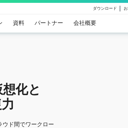
ダウンロード
お
ン
資料
パートナー
会社概要
eのコンテンツ更新によって影響を受けるお客様向けのVe
イダンス
01:28
の仮想化と
復力
なクラウド間でワークロー