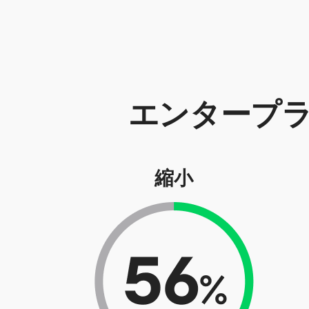
エンタープ
縮小