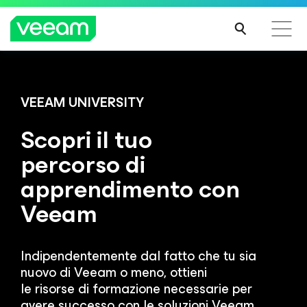
Linee guida di Veeam per i clienti interessati
dall'aggiornamento dei contenuti di CrowdStrike
VEEAM UNIVERSITY
PER
Scopri il tuo
SAPE
RNE
percorso di
DI
apprendimento con
PIÙ
Veeam
Indipendentemente dal fatto che tu sia
nuovo di Veeam o meno, ottieni
le risorse di formazione necessarie per
avere successo con le soluzioni Veeam