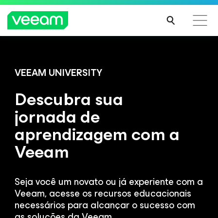
Orientações da Veeam para os clientes afetados
pela atualização de conteúdo da CrowdStrike
VEEAM UNIVERSITY
LEIA
Descubra sua
MAIS
jornada de
aprendizagem com a
Veeam
Seja você um novato ou já experiente com a
Veeam, acesse
os recursos educacionais
necessários para alcançar o sucesso
com
as soluções da Veeam