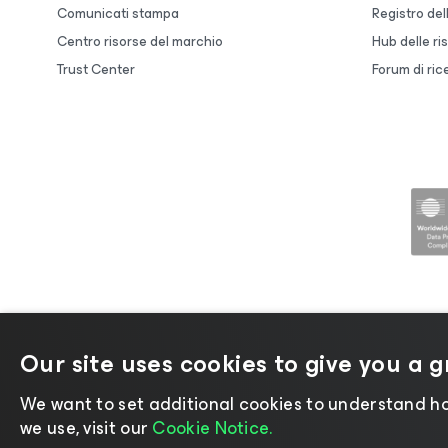
Comunicati stampa
Registro de
Centro risorse del marchio
Hub delle ri
Trust Center
Forum di ric
Our site uses cookies to give you a 
©2026 Veeam® Software |
Informativa
We want to set additional cookies to understand ho
we use, visit our
Cookie Notice.