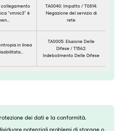
l collegamento
TA0040: Impatto / T0814:
sica "vmnic3" è
Negazione del servizio di
wn...
rete
TA0005: Elusione Delle
'entropia in linea
Difese / T1562:
sabilitata...
Indebolimento Delle Difese
protezione dei dati e la conformità.
ndividuare potenziali problemi di storage o