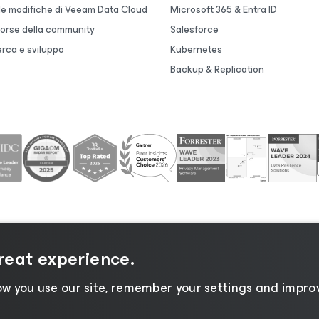
lle modifiche di Veeam Data Cloud
Microsoft 365 & Entra ID
sorse della community
Salesforce
erca e sviluppo
Kubernetes
Backup & Replication
great experience.
 sulla privacy
|
Informativa sui cookie
|
Informazioni legal
w you use our site, remember your settings and improv