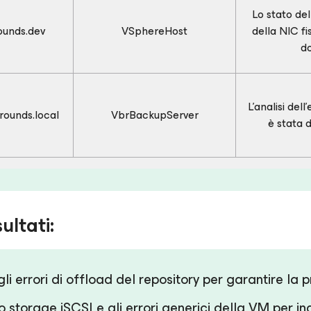
Lo stato de
ounds.dev
VSphereHost
della NIC fi
do
L'analisi dell
rounds.local
VbrBackupServer
è stata di
ultati:
gli errori di offload del repository per garantire la 
lo storage iSCSI e gli errori generici della VM per i