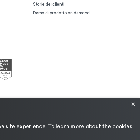
Storie dei clienti
Demo di prodotto on demand
×
i
|
Policy di licenza
|
Risorse del fornitore
e site experience. ​To learn more about the cookies
Cambia lingua