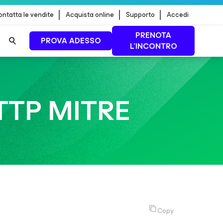
ntatta le vendite
Acquista online
Supporto
Accedi
PRENOTA
PROVA ADESSO
L'INCONTRO
 dei
PER SAPERNE DI
PIÙ
 TTP MITRE
Copy