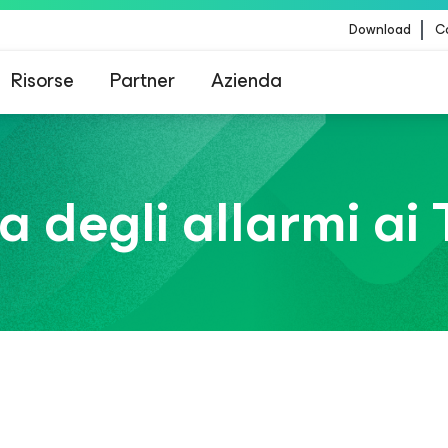
Download
Co
Risorse
Partner
Azienda
Veeam per i clienti interessati dall'aggiornamento
contenuti di CrowdStrike
 degli allarmi ai