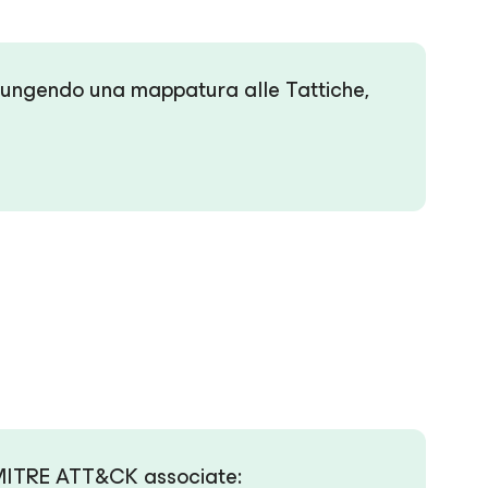
ggiungendo una mappatura alle Tattiche,
che MITRE ATT&CK associate: