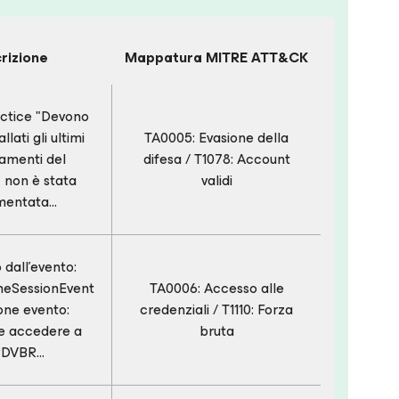
rizione
Mappatura MITRE ATT&CK
actice "Devono
llati gli ultimi
TA0005: Evasione della
amenti del
difesa / T1078: Account
 non è stata
validi
mentata…
dall'evento:
eSessionEvent
TA0006: Accesso alle
one evento:
credenziali / T1110: Forza
le accedere a
bruta
DVBR...