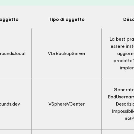
'oggetto
Tipo di oggetto
Desc
La best pr
essere insta
rounds.local
VbrBackupServer
aggiorn
prodotto"
imple
Generato 
BadUsernam
ounds.dev
VSphereVCenter
Descrizi
Impossibi
BGP