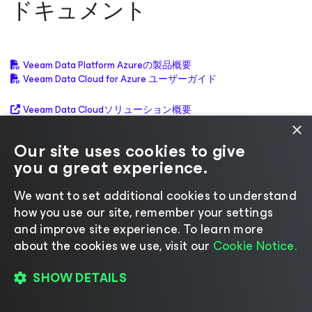
ドキュメント
Veeam Data Platform Azureの製品概要
Veeam Data Cloud for Azure ユーザーガイド
Veeam Data Cloudソリューション概要
Veeam Data Platformユーザーガイド
×
Our site uses cookies to give
Veeam Data Cloudの変更履歴
you a great experience.
We want to set additional cookies to understand
Microsoft Azureのバックアッ
how you use our site, remember your settings
and improve site experience. ​To learn more
プに関するFAQ
about the cookies we use, visit our
Cookie Notice.
SHOW DETAILS