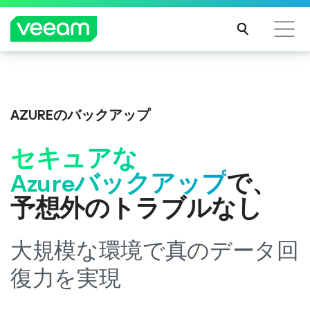
CrowdStrikeのコンテンツ更新によって影響を受け
Veeam DataAI Command Platform
。
1つのプラ
るお客様向けのVeeamのガイダンス
ットフォーム。フルコントロール。
AZUREのバックアップ
続き
を読
セキュアな
む
今すぐ詳細を見る
Azureバックアップ
で、
予想外のトラブルなし
大規模な環境で真のデータ回
復力を実現