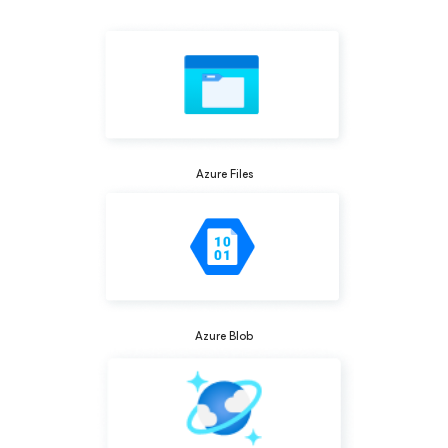
Azure Files
Azure Blob