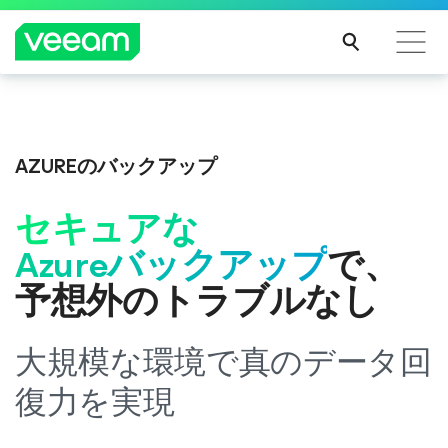
CrowdStrikeのコンテンツ更新によって影響を受け
Veeam DataAI Command Platform
。
1つのプラ
るお客様向けのVeeamのガイダンス
ットフォーム。フルコントロール。
AZUREのバックアップ
続き
を読
セキュアな
む
今すぐ詳細を見る
Azureバックアップ
で、
予想外のトラブルなし
大規模な環境で真のデータ回
復力を実現