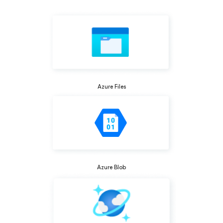
Azure Files
Azure Blob