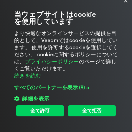
×
ドキュメント
当ウェブサイトはcookie
を使用しています
Veeam Data Platform Azureの製品概要
より快適なオンラインサービスの提供を目
Veeam Data Cloud for Azure ユーザーガイド
的として、Veeamではcookieを使用してい
Veeam Data Cloudソリューション概要
ます。 使用を許可するcookieを選択してく
Veeam Data Platformユーザーガイド
ださい。 cookieに関するポリシーについて
は、
プライバシーポリシー
のページで詳し
Veeam Data Cloudの変更履歴
くご覧いただけます。
続きを読む
Microsoft Azureのバックアッ
すべてのパートナーを表示
(9) →
詳細を表示
プに関するFAQ
全て許可
全て拒否