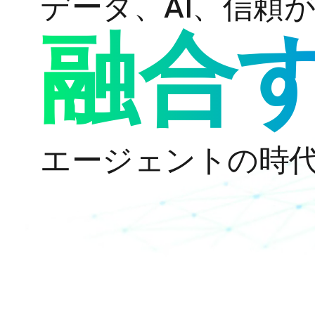
データ、AI、信頼
融合
エージェントの時