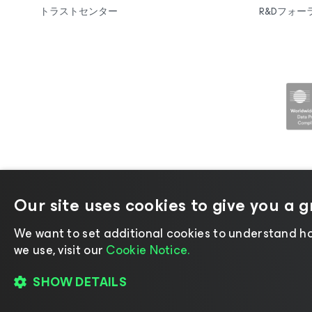
トラストセンター
R&Dフォー
Our site uses cookies to give you a 
©2026 Veeam® Software |
プライバ
We want to set additional cookies to understand ho
we use, visit our
Cookie Notice.
SHOW DETAILS