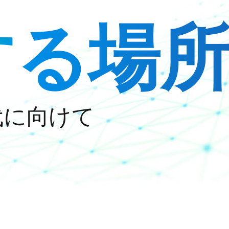
が
する場
代に向けて