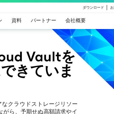
ダウンロード
お
ン
資料
パートナー
会社概要
eのコンテンツ更新によって影響を受けるお客様向けのVe
イダンス
oud Vaultを
はできていま
ュアなクラウドストレージリソー
ながら、予期せぬ高額請求やイ