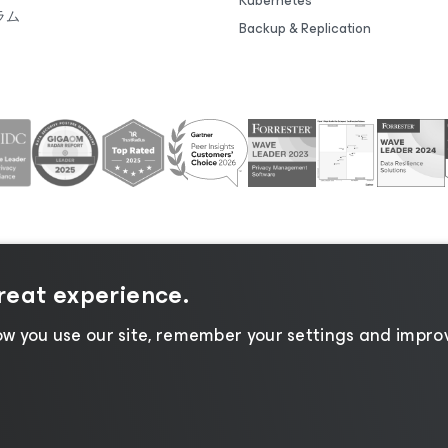
Kubernetes
ラム
Backup & Replication
great experience.
シーに関する通知
|
Cookieに関する通知
|
リーガル
|
ライ
w you use our site, remember your settings and improv