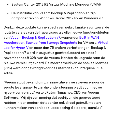
System Center 2012 R2 Virtual Machine Manager (VMM)
De installatie van Veeam Backup & Replication en zijn
componenten op Windows Server 2012 R2 en Windows 8.1.
Dankzij deze update kunnen bedrijven gebruikmaken van zowel de
laatste versies van de hypervisors als alle nieuwe functionaliteiten
van
Veeam Backup & Replication v7
, waaronder
Built-In WAN
Acceleration
,
Backup from Storage Snapshots
for VMware,
Virtual
Lab for Hyper-V
en meer dan 75 andere verbeteringen. Backup &
Replication v7 werd in augustus geïntroduceerd en sinds 1
november heeft 32% van de Veeam-klanten de upgrade naar de
nieuwe versie uitgevoerd. De meerderheid van de socket licenties
(71%) werd aangevraagd voor de Enterprise- of Enterprise Plus-
editie.
“Veeam staat bekend om zijn innovatie en we streven ernaar de
eerste leverancier te zijn die ondersteuning biedt voor nieuwe
hypervisor-versies,” vertelt Ratmir Timashev, CEO van Veeam
Software. “Wij zijn van mening dat bedrijven die geïnvesteerd
hebben in een modern datacenter ook direct gebruik moeten
kunnen maken van een back-upoplossing die daarbij aansluit.”