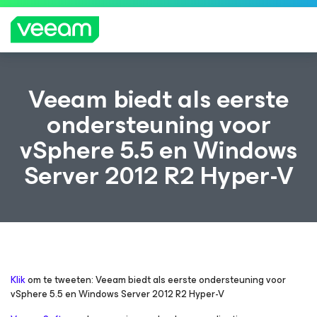
Richtlijnen van Veeam voor klanten die zijn
Veeam biedt als eerste
getroffen door de content-update van
ondersteuning voor
CrowdStrike
vSphere 5.5 en Windows
MEE
R
Server 2012 R2 Hyper-V
LEZE
N
Klik
om te tweeten: Veeam biedt als eerste ondersteuning voor
vSphere 5.5 en Windows Server 2012 R2 Hyper-V