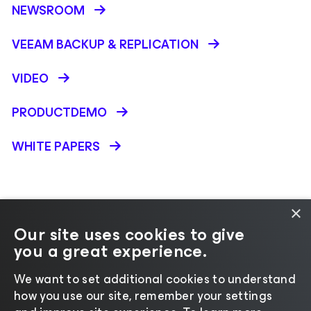
NEWSROOM
VEEAM BACKUP &
REPLICATION
VIDEO
PRODUCTDEMO
WHITE PAPERS
×
Our site uses cookies to give
you a great experience.
Andere taal selecteren
We want to set additional cookies to understand
how you use our site, remember your settings
©2026 Veeam® Software
|
Privacyverklaring
|