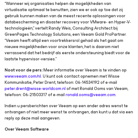
“Wanneer wij organisaties helpen de mogelijkheden van
virtualisatie optimaal te benutten, zien we er ook op toe dat zij
gebruik kunnen maken van de meest recente oplossingen voor
databescherming en disaster recovery voor VMware- en Hyper-V-
technologieën,” vertelt Randy Weis, Consulting Architect bij
GreenPages Technology Solutions, een Veeam Gold ProPartner.
“Veeam heeft altijd een voortrekkersrol gehad als het gaat om
nieuwe mogelijkheden voor onze klanten, het is daarom niet
verrassend dat het bedrijf als eerste ondersteuning biedt voor de
laatste hypervisor-versies.”
Noot voor de pers:
Meer informatie over Veeam is te vinden op
www.veeam.com/nl
. U kunt ook contact opnemen met Wisse
Kommunikatie, Peter Drent, telefoon: 06-14534192 of e-mail
peter.drent@wisse-worldcom.nl
of met Ronald Ooms van Veeam,
telefoon: 06-21503317 of e-mail
ronald.ooms@veeam.com
.
Indien u persberichten over Veeam op een ander adres wenst te
ontvangen of niet meer wenst te ontvangen, dan kunt u dat via een
reply op deze mail aangeven.
Over Veeam Software