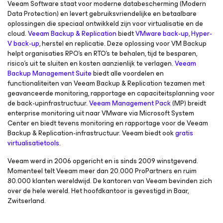
Veeam Software staat voor moderne databescherming (Modern
Data Protection) en levert gebruiksvriendelijke en betaalbare
oplossingen die speciaal ontwikkeld zijn voor virtualisatie en de
cloud.
Veeam Backup & Replication
biedt
VMware back-up
,
Hyper-
V back-up
, herstel en replicatie. Deze oplossing voor VM Backup
helpt organisaties RPO’s en RTO’s te behalen, tijd te besparen,
risico’s uit te sluiten en kosten aanzienlijk te verlagen.
Veeam
Backup Management Suite
biedt alle voordelen en
functionaliteiten van Veeam Backup & Replication tezamen met
geavanceerde monitoring, rapportage en capaciteitsplanning voor
de back-upinfrastructuur.
Veeam Management Pack
(MP) breidt
enterprise monitoring uit naar VMware via Microsoft System
Center en biedt tevens monitoring en rapportage voor de Veeam
Backup & Replication-infrastructuur. Veeam biedt ook
gratis
virtualisatietools
.
Veeam werd in 2006 opgericht en is sinds 2009 winstgevend.
Momenteel telt Veeam meer dan 20.000 ProPartners en ruim
80.000 klanten wereldwijd. De kantoren van Veeam bevinden zich
over de hele wereld. Het hoofdkantoor is gevestigd in Baar,
Zwitserland.