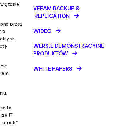
związanie
VEEAM BACKUP &
REPLICATION
ępne przez
WIDEO
nia
alnych,
WERSJE DEMONSTRACYJNE
ratę
PRODUKTÓW
ścić
WHITE PAPERS
niem
iu,
kie te
rze IT
 latach."