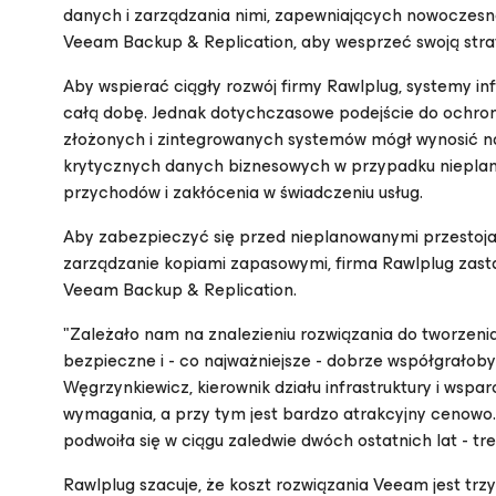
danych i zarządzania nimi, zapewniających nowoczesn
Veeam Backup & Replication, aby wesprzeć swoją stra
Aby wspierać ciągły rozwój firmy Rawlplug, systemy i
całą dobę. Jednak dotychczasowe podejście do ochro
złożonych i zintegrowanych systemów mógł wynosić na
krytycznych danych biznesowych w przypadku nieplano
przychodów i zakłócenia w świadczeniu usług.
Aby zabezpieczyć się przed nieplanowanymi przestoja
zarządzanie kopiami zapasowymi, firma Rawlplug zast
Veeam Backup & Replication.
"Zależało nam na znalezieniu rozwiązania do tworzenia
bezpieczne i - co najważniejsze - dobrze współgrałob
Węgrzynkiewicz, kierownik działu infrastruktury i wspa
wymagania, a przy tym jest bardzo atrakcyjny cenowo. 
podwoiła się w ciągu zaledwie dwóch ostatnich lat - tr
Rawlplug szacuje, że koszt rozwiązania Veeam jest tr