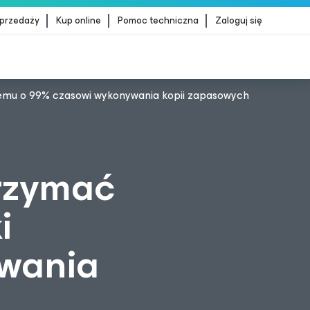
sprzedaży
Kup online
Pomoc techniczna
Zaloguj się
szemu o 99% czasowi wykonywania kopii zapasowych
dStrike
WIĘCEJ INFORMACJI
rzymać
i
ywania