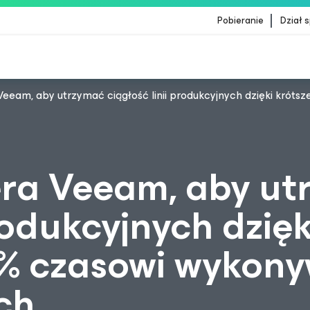
Pobieranie
Dział 
Veeam, aby utrzymać ciągłość linii produkcyjnych dzięki krót
ientów, których dotyczy aktualizacja treści Crow
ra Veeam, aby ut
produkcyjnych dzięk
9% czasowi wykon
ch