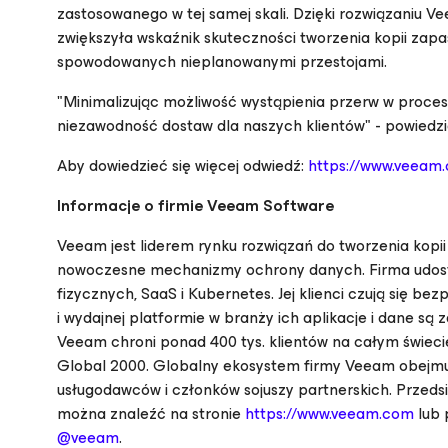
zastosowanego w tej samej skali. Dzięki rozwiązaniu V
zwiększyła wskaźnik skuteczności tworzenia kopii zapa
spowodowanych nieplanowanymi przestojami.
"Minimalizując możliwość wystąpienia przerw w proc
niezawodność dostaw dla naszych klientów" - powiedzi
Aby dowiedzieć się więcej odwiedź:
https://www.veeam.
Informacje o firmie Veeam Software
Veeam jest liderem rynku rozwiązań do tworzenia kopi
nowoczesne mechanizmy ochrony danych. Firma udostę
fizycznych, SaaS i Kubernetes. Jej klienci czują się bez
i wydajnej platformie w branży ich aplikacje i dane s
Veeam chroni ponad 400 tys. klientów na całym świecie,
Global 2000. Globalny ekosystem firmy Veeam obejmuj
usługodawców i członków sojuszy partnerskich. Przedsi
można znaleźć na stronie
https://www.veeam.com
lub 
@veeam
.