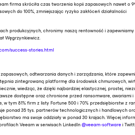
eeam firma skróciła czas tworzenia kopii zapasowych nawet o 9
sowych do 100%, zmniejszając ryzyko zakłóceń działalności
esach produkcyjnych, chronimy naszą rentowność i zapewniamy
ał Węgrzynkiewicz.
com/success-stories.html
i zapasowych, odtwarzania danych i zarządzania, które zapewni
pnia zintegrowaną platformę dla środowisk chmurowych, wirt
piecznie, wiedząc, że dzięki najbardziej elastycznej, prostej, nie
ą zawsze dostępne oraz chronione przed ransomware, awariami i
 w tym 81% firm z listy Fortune 500 i 70% przedsiębiorstw z ra
e ponad 35 tys. partnerów technologicznych i handlowych or
ębiorstwo ma swoje oddziały w ponad 30 krajach. Więcej inform
profilach Veeam w serwisach LinkedIn
@veeam-software
i Twit