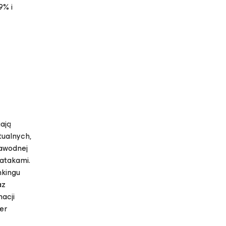
9% i
ają
ualnych,
zawodnej
 atakami.
nkingu
az
acji
ter