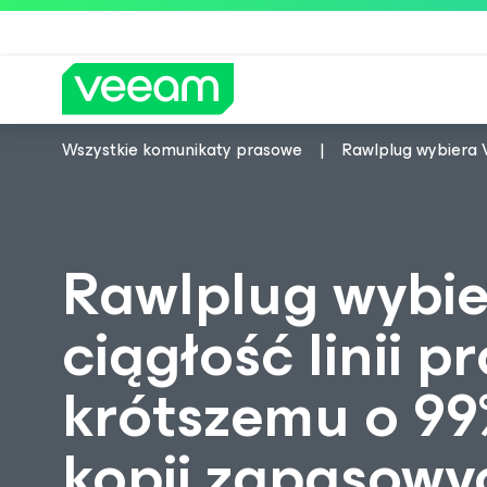
Wszystkie komunikaty prasowe
Rawlplug wybiera 
Wskazówki firmy Veeam dla kl
Rawlplug wybie
ciągłość linii 
krótszemu o 9
kopii zapasowy