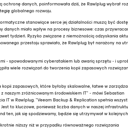
ą ochronę danych, poinformowała dziś, że Rawlplug wybrał ro
tegię globalnego rozwoju.
nformatyczne stanowiące serce jej działalności muszą być dost
ny danych miało wpływ na procesy biznesowe: czas przywraca
wet tydzień. Ryzyko związane z niemożnością odzyskania aktu
wanego przestoju sprawiało, że Rawlplug był narażony na ut
mi - spowodowanymi cyberatakiem lub awarią sprzętu - i upro
ąpiła wiele rozwiązań do tworzenia kopii zapasowych rozwiąza
 kopii zapasowych, które byłoby skalowalne, łatwe w zarządzan
y z naszym zróżnicowanym środowiskiem IT" - mówi Sebastian
rcia IT w Rawlplug. "Veeam Backup & Replication spełnia wszyst
Jest to kluczowe, ponieważ liczba danych w naszej infrastruktu
end ten, jak się spodziewamy, będzie się utrzymywał w kolejnych
zykrotnie niższy niż w przypadku równoważnego rozwiązania