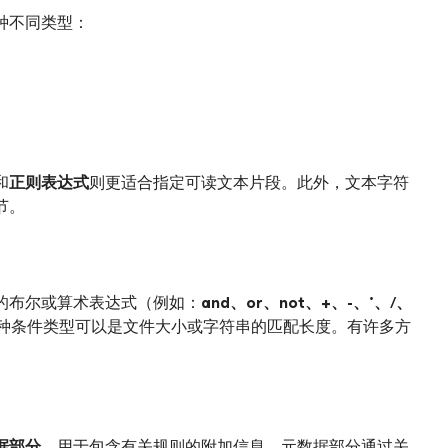
种不同类型：
和
正则表达式
则更适合指定可读文本片段。此外，文本字符
节。
的布尔或算术表达式（例如：
and、or、not、+、-、*、/、
种条件类型可以是文件大小或字符串的匹配长度。有许多方
据部分
，用于包含有关规则的附加信息。元数据部分通过关