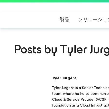
製品
ソリューショ
Posts by Tyler Jur
Tyler Jurgens
Tyler Jurgens is a Senior Techn
team, where he helps communica
Cloud & Service Provider (VCSP) s
foundation as a Cloud Infrastruc