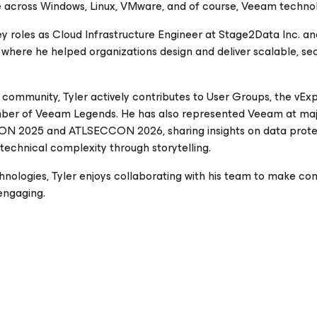
se across Windows, Linux, VMware, and of course, Veeam technol
ey roles as Cloud Infrastructure Engineer at Stage2Data Inc. an
 where he helped organizations design and deliver scalable, se
 community, Tyler actively contributes to User Groups, the vEx
ber of Veeam Legends. He has also represented Veeam at ma
mON 2025 and ATLSECCON 2026, sharing insights on data prote
 technical complexity through storytelling.
hnologies, Tyler enjoys collaborating with his team to make c
engaging.