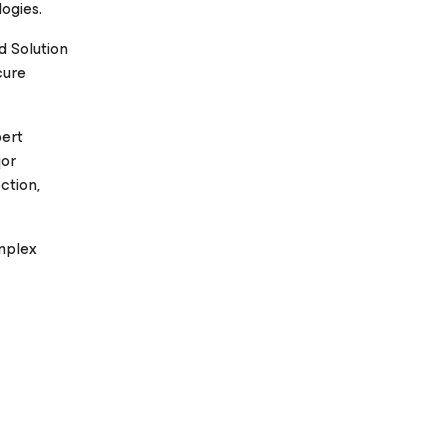
ogies.
d Solution
cure
pert
jor
ction,
omplex