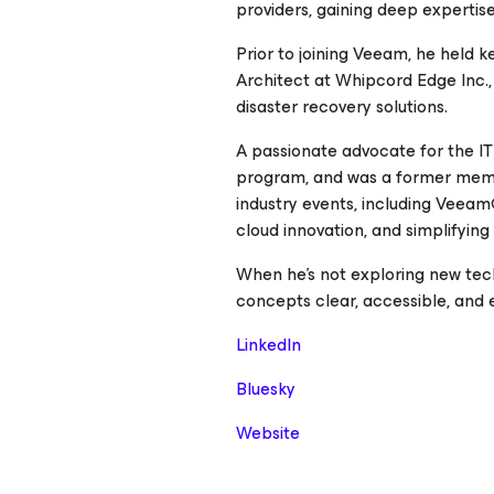
providers, gaining deep experti
Prior to joining Veeam, he held k
Architect at Whipcord Edge Inc.,
disaster recovery solutions.
A passionate advocate for the IT
program, and was a former mem
industry events, including Veea
cloud innovation, and simplifying
When he’s not exploring new tec
concepts clear, accessible, and 
LinkedIn
Bluesky
Website