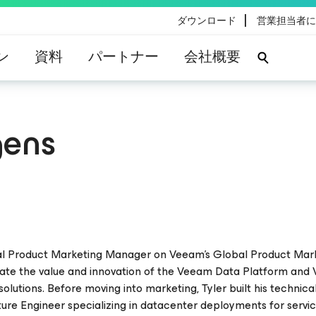
|
ダウンロード
営業担当者に
ン
資料
パートナー
会社概要
gens
ical Product Marketing Manager on Veeam’s Global Product Mar
te the value and innovation of the Veeam Data Platform and
olutions. Before moving into marketing, Tyler built his technica
ture Engineer specializing in datacenter deployments for servi