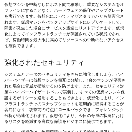
仮想マシンを中断なしにホスト間で移動し、重要なシステムをオ
フラインにすることなく、ハードウェアの保守やアップグレード
を実行できます。仮想化によってディザスタリカバリも簡素化さ
れます。仮想マシンをバックアップサイトにレプリケートして、
障害が発生した場合にサービスを迅速にリストアできます。仮想
化によってインフラストラクチャが保護されている状態であれ
ば、稼働時間を最大限に高めてリソースへの中断のないアクセス
を確保できます。
強化されたセキュリティ
システムとデータのセキュリティをさらに強化しましょう。ハイ
パーバイザーは仮想マシンを相互に分離し、1台のマシンが侵害さ
れた場合に脅威が拡散するのを防ぎます。また、セキュリティ対
策をハイパーバイザー レベルで実装し、すべての仮想マシンを保
護するポリシーを適用することもできます。仮想化により、イン
フラストラクチャのスナップショットを定期的に取得することが
容易になり、攻撃前の時点にロールバックでき、フォレンジック
分析が迅速化されます。仮想化により、今日の脅威の状況におけ
るリスクを軽減する高度な保護をビジネスに提供できます。