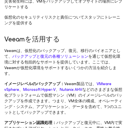
災害発生時には、VMをバックアップしてオフサイトの場所にレプ
リケートする
仮想化のセキュリティリスクと責任についてスタッフにトレーニ
ングを提供する
Veeamを活用する
Veeamは、仮想化のバックアップ、復元、移行のパイオニアとし
て、
バックアップと復元の各種ソリューション
を通じて仮想化環
境に対する包括的なサポートを提供しています。ここでは、
Veeamが仮想化環境をサポートするいくつかの方法を紹介しま
す。
イメージレベルのバックアップ：
Veeam製品では、
VMware
vSphere
、
Microsoft Hyper-V
、
Nutanix AHV
などのさまざまな仮想
化プラットフォームで仮想マシン（VM）のイメージレベルのバッ
クアップを作成できます。つまり、VM全体の構成、オペレーティ
ング・システム、アプリケーション、データを含めて、1つのユニ
ットとしてバックアップできます。
アプリケーション認識処理：
バックアップと復元中に、VM内で実