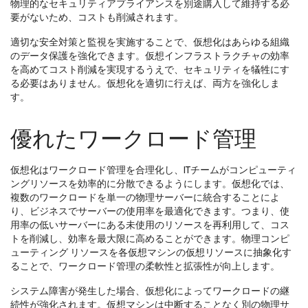
物理的なセキュリティアプライアンスを別途購入して維持する必
要がないため、コストも削減されます。
適切な安全対策と監視を実施することで、仮想化はあらゆる組織
のデータ保護を強化できます。仮想インフラストラクチャの効率
を高めてコスト削減を実現するうえで、セキュリティを犠牲にす
る必要はありません。仮想化を適切に行えば、両方を強化しま
す。
優れたワークロード管理
仮想化はワークロード管理を合理化し、ITチームがコンピューティ
ングリソースを効率的に分散できるようにします。仮想化では、
複数のワークロードを単一の物理サーバーに統合することによ
り、ビジネスでサーバーの使用率を最適化できます。つまり、使
用率の低いサーバーにある未使用のリソースを再利用して、コス
トを削減し、効率を最大限に高めることができます。物理コンピ
ューティング リソースを各仮想マシンの仮想リソースに抽象化す
ることで、ワークロード管理の柔軟性と拡張性が向上します。
システム障害が発生した場合、仮想化によってワークロードの継
続性が強化されます。仮想マシンは中断することなく別の物理サ