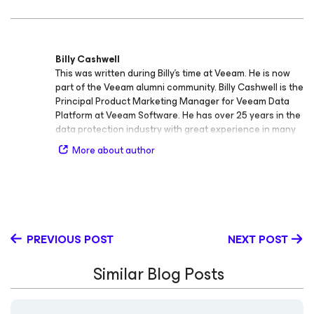
Billy Cashwell
This was written during Billy's time at Veeam. He is now
part of the Veeam alumni community. Billy Cashwell is the
Principal Product Marketing Manager for Veeam Data
Platform at Veeam Software. He has over 25 years in the
data protection industry with great experience in many
roles ranging from IT admin, technical support, sales, and
More about author
product management- primarily focused around data
protection and recovery. At Veeam in marketing, Billy is
extremely relationship focused and actively works for
the customer and thrives on direct conversations and
speaking with current and prospective Veeam
customers.
PREVIOUS POST
NEXT POST
Similar Blog Posts