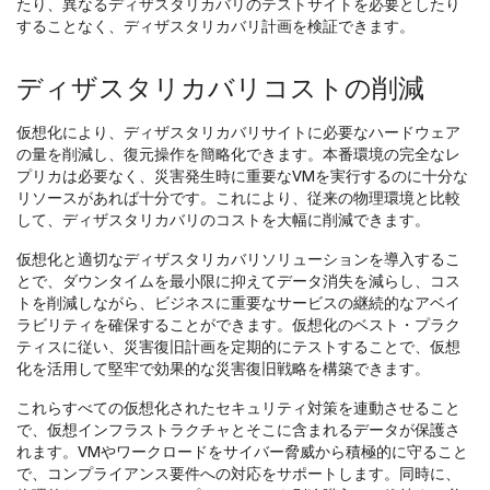
たり、異なるディザスタリカバリのテストサイトを必要としたり
することなく、ディザスタリカバリ計画を検証できます。
ディザスタリカバリコストの削減
仮想化により、ディザスタリカバリサイトに必要なハードウェア
の量を削減し、復元操作を簡略化できます。本番環境の完全なレ
プリカは必要なく、災害発生時に重要なVMを実行するのに十分な
リソースがあれば十分です。これにより、従来の物理環境と比較
して、ディザスタリカバリのコストを大幅に削減できます。
仮想化と適切なディザスタリカバリソリューションを導入するこ
とで、ダウンタイムを最小限に抑えてデータ消失を減らし、コス
トを削減しながら、ビジネスに重要なサービスの継続的なアベイ
ラビリティを確保することができます。仮想化のベスト・プラク
ティスに従い、災害復旧計画を定期的にテストすることで、仮想
化を活用して堅牢で効果的な災害復旧戦略を構築できます。
これらすべての仮想化されたセキュリティ対策を連動させること
で、仮想インフラストラクチャとそこに含まれるデータが保護さ
れます。VMやワークロードをサイバー脅威から積極的に守ること
で、コンプライアンス要件への対応をサポートします。同時に、