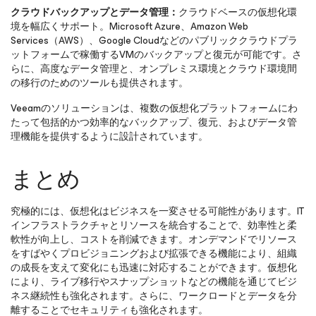
クラウドバックアップとデータ管理：
クラウドベースの仮想化環
境を幅広くサポート。Microsoft Azure、Amazon Web
Services（AWS）、Google Cloudなどのパブリッククラウドプラ
ットフォームで稼働するVMのバックアップと復元が可能です。さ
らに、高度なデータ管理と、オンプレミス環境とクラウド環境間
の移行のためのツールも提供されます。
Veeamのソリューションは、複数の仮想化プラットフォームにわ
たって包括的かつ効率的なバックアップ、復元、およびデータ管
理機能を提供するように設計されています。
まとめ
究極的には、仮想化はビジネスを一変させる可能性があります。IT
インフラストラクチャとリソースを統合することで、効率性と柔
軟性が向上し、コストを削減できます。オンデマンドでリソース
をすばやくプロビジョニングおよび拡張できる機能により、組織
の成長を支えて変化にも迅速に対応することができます。仮想化
により、ライブ移行やスナップショットなどの機能を通じてビジ
ネス継続性も強化されます。さらに、ワークロードとデータを分
離することでセキュリティも強化されます。