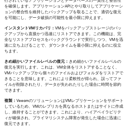
行されているアプリケーションとデータベースの一貫性と整合性
を確保します。アプリケーションAPIとやり取りしてアプリケーシ
ョンの整合性を維持したバックアップを取ることで、適切な復元
を可能にし、データ破損の可能性を最小限に抑えます。
インスタントVMリカバリ：
VMをバックアップストレージのバッ
クアップから直接かつ迅速にリストアできます。この機能は、完
全なリストアプロセスをバックグラウンドで実行しつつ、VMを迅
速に立ち上げることで、ダウンタイムを最小限に抑えるのに役立
ちます。
きめ細かいファイルレベルの復元：
きめ細かいファイルレベルの
復元を実行します。これは、VM全体をリストアすることなく、
VMバックアップから個々のファイルおよびフォルダをリストアで
きることを意味します。これにより柔軟性が得られ、誤ってファ
イルが削除されたり、データが失われたりした場合に時間を節約
できます。
複製：
VeeamのソリューションはVMレプリケーションをサポート
しているため、VMのレプリカを異なるホストまたはサイトに作成
し、維持することができます。これにより、ハイアベイラビリテ
ィが確保され、プライマリシステム障害が発生した場合に迅速に
復元できます。