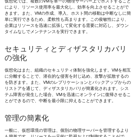
仮想化では、複数のVMを単一の物理サーバー上でホストすること
により、リソース使用率を最大化し、効率を向上させることがで
きます。また、VMの作成、導入、ホスト間の移動は中断なしに簡
単に実行できるため、柔軟性も高まります。この俊敏性により、
企業はリソースを迅速に拡張して変化する需要に対応し、ダウン
タイムなしでメンテナンスを実行できます。
セキュリティとディザスタリカバリ
の強化
仮想化はまた、組織のセキュリティ体制を強化します。VMを相互
に分離することで、潜在的な侵害を封じ込め、攻撃が拡散するの
を防ぎます。また、VMのレプリケーションとバックアップからの
リストアを通じて、ディザスタリカバリが簡素化されます。シス
テム障害が発生した場合、VMを迅速にオンラインに復帰させるこ
とができるので、中断を最小限に抑えることができます。
管理の簡素化
一般に、仮想環境の管理は、個別の物理サーバーを管理するより
も簡単です。リソースを一元的に監視および制御することがで