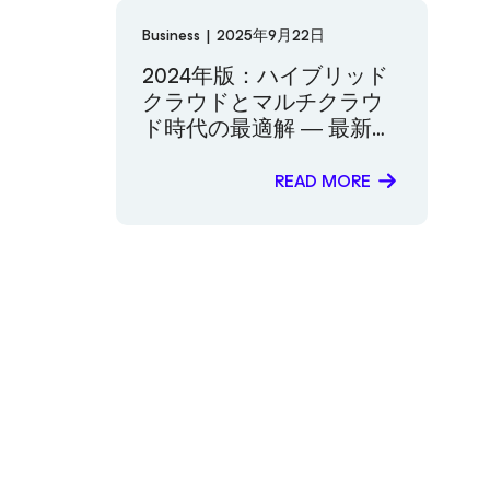
成功をシンプルに実現
Business
|
2025年9月22日
2024年版：ハイブリッド
クラウドとマルチクラウ
ド時代の最適解 ― 最新ト
レンドとデータ保護のベ
ストプラクティス
READ MORE