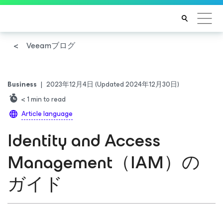
Veeamブログ
Business
|
2023年12月4日
(Updated 2024年12月30日)
< 1
min to read
Article language
Identity and Access
Management（IAM）の
ガイド