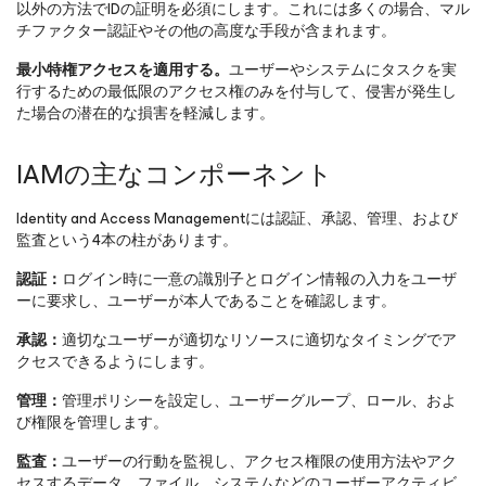
以外の方法でIDの証明を必須にします。これには多くの場合、マル
チファクター認証やその他の高度な手段が含まれます。
最小特権アクセスを適用する。
ユーザーやシステムにタスクを実
行するための最低限のアクセス権のみを付与して、侵害が発生し
た場合の潜在的な損害を軽減します。
IAMの主なコンポーネント
Identity and Access Managementには認証、承認、管理、および
監査という4本の柱があります。
認証：
ログイン時に一意の識別子とログイン情報の入力をユーザ
ーに要求し、ユーザーが本人であることを確認します。
承認：
適切なユーザーが適切なリソースに適切なタイミングでア
クセスできるようにします。
管理：
管理ポリシーを設定し、ユーザーグループ、ロール、およ
び権限を管理します。
監査：
ユーザーの行動を監視し、アクセス権限の使用方法やアク
セスするデータ、ファイル、システムなどのユーザーアクティビ