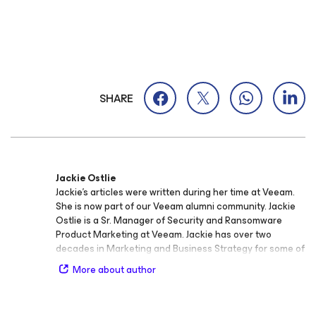
SHARE
Jackie Ostlie
Jackie’s articles were written during her time at Veeam.
She is now part of our Veeam alumni community. Jackie
Ostlie is a Sr. Manager of Security and Ransomware
Product Marketing at Veeam. Jackie has over two
decades in Marketing and Business Strategy for some of
the largest enterprises across tech, travel, and non-
More about author
profit industries. She was introduced to the
cybersecurity industry 7 years ago and hasn't looked
back. Jackie is passionate about securing and