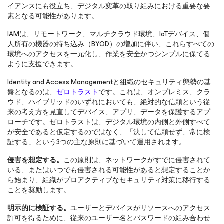
イアンスにも役立ち、デジタル変革の取り組みにおける重要な要
素となる可能性があります。
IAMは、リモートワーク、マルチクラウド環境、IoTデバイス、個
人所有の機器の持ち込み（BYOD）の増加に伴い、これらすべての
環境へのアクセスを一元化し、作業を安全かつシンプルに保てる
ように支援できます。
Identity and Access Managementと組織のセキュリティ態勢の基
盤となるのは、
ゼロトラスト
です。これは、オンプレミス、クラ
ウド、ハイブリッドのいずれにおいても、絶対的な信頼という従
来の考え方を見直してデバイス、アプリ、データを保護するアプ
ローチです。ゼロトラストは、デジタル環境の内側と外側すべて
が安全であると仮定するのではなく、「決して信頼せず、常に検
証する」という3つの主な原則に基づいて運用されます。
侵害を想定する。
この原則は、ネットワークがすでに侵害されて
いる、またはいつでも侵害される可能性があると想定することか
ら始まり、組織がプロアクティブなセキュリティ対策に移行する
ことを奨励します。
明示的に検証する。
ユーザーとデバイスがリソースへのアクセス
許可を得るために、従来のユーザー名とパスワードの組み合わせ