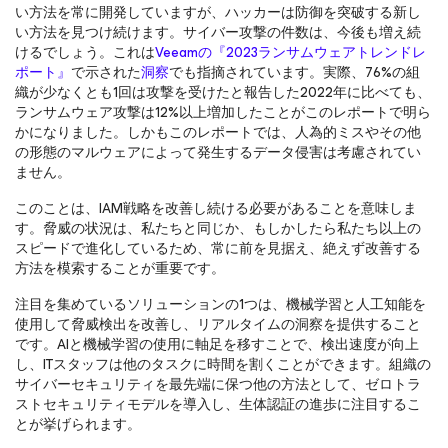
い方法を常に開発していますが、ハッカーは防御を突破する新し
い方法を見つけ続けます。サイバー攻撃の件数は、今後も増え続
けるでしょう。これは
Veeamの『2023ランサムウェアトレンドレ
ポート』
で示された
洞察
でも指摘されています。実際、76%の組
織が少なくとも1回は攻撃を受けたと報告した2022年に比べても、
ランサムウェア攻撃は12%以上増加したことがこのレポートで明ら
かになりました。しかもこのレポートでは、人為的ミスやその他
の形態のマルウェアによって発生するデータ侵害は考慮されてい
ません。
このことは、IAM戦略を改善し続ける必要があることを意味しま
す。脅威の状況は、私たちと同じか、もしかしたら私たち以上の
スピードで進化しているため、常に前を見据え、絶えず改善する
方法を模索することが重要です。
注目を集めているソリューションの1つは、機械学習と人工知能を
使用して脅威検出を改善し、リアルタイムの洞察を提供すること
です。AIと機械学習の使用に軸足を移すことで、検出速度が向上
し、ITスタッフは他のタスクに時間を割くことができます。組織の
サイバーセキュリティを最先端に保つ他の方法として、ゼロトラ
ストセキュリティモデルを導入し、生体認証の進歩に注目するこ
とが挙げられます。