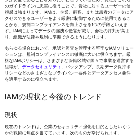
のガイドラインに忠実に従うことで、貴社に対するユーザーの信
頼感は強まります。IAMは、企業、顧客、または患者のデータにア
クセスできるユーザーをより厳密に制御するために使用できるこ
とから、規制コンプライアンスを向上させる1つの手段といえま
す。IAMによってデータの漏洩や侵害が減り、会社の評判が高ま
り、組織が法律や規制に準拠できるようになります。
あらゆる場合において、承認と監査を管理する堅牢なIAMソリュー
ションは、規制コンプライアンスの徹底に大いに役立ちます。厳
格なIAMポリシーは、さまざまな管轄区域や国々で事業を運営する
組織が、
データセキュリティ
、バックアップ、長期データ保持ポ
リシーなどのさまざまなプライバシー要件とデータアクセス要件
を適用するのに役立ちます。
IAMの現状と今後のトレンド
現状
現在のトレンドは、企業のセキュリティ強化を目的としたいくつ
かの戦術に焦点を当てています。次のものが挙げられます。