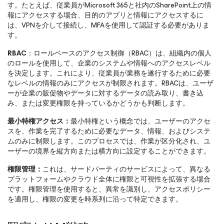
す。たとえば、従業員がMicrosoft 365と社内のSharePoint上の情
報にアクセスする場合、目的のアプリと情報にアクセスするに
は、VPNを介して接続し、MFAを使用して認証する必要がありま
す。
RBAC
：ロールベースのアクセス制御（RBAC）は、組織内の個人
のロールを使用して、企業のシステムや情報へのアクセスレベル
を決定します。これにより、従業員が業務を遂行するために必要
なレベルの情報のみにアクセスが制限されます。RBACは、ユーザ
ーが企業の販促物やデータに対するデータの読み取り、書き込
み、または変更権限を持っているかどうかも判断します。
最小特権アクセス：
最小特権という概念では、ユーザーのアクセ
スを、作業を完了するために必要なデータ、情報、およびシステ
ムのみに制限します。このプロセスでは、作業が区分化され、ユ
ーザーの境界を縦方向または横方向に設定することができます。
権限管理：
これは、サードパーティのサービスによって、異なる
プラットフォームやクラウド全体に権限と可視性を拡張する場合
です。権限管理を使用すると、異常を識別し、アクセスポリシー
を適用し、権限の変更を時系列に沿って特定できます。