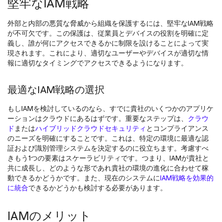
堅牢なIAM戦略
外部と内部の悪質な脅威から組織を保護するには、堅牢なIAM戦略
が不可欠です。この保護は、従業員とデバイスの役割を明確に定
義し、誰が何にアクセスできるかに制限を設けることによって実
現されます。これにより、適切なユーザーやデバイスが適切な情
報に適切なタイミングでアクセスできるようになります。
最適なIAM戦略の選択
もしIAMを検討しているのなら、すでに貴社のいくつかのアプリケ
ーションはクラウドにあるはずです。重要なステップは、
クラウ
ド
または
ハイブリッドクラウドセキュリティ
とコンプライアンス
のニーズを明確にすることです。これは、特定の環境に最適な認
証および識別管理システムを決定するのに役立ちます。考慮すべ
きもう1つの要素はスケーラビリティです。つまり、IAMが貴社と
共に成長し、どのような形であれ貴社の環境の進化に合わせて稼
動できるかどうかです。また、現在のシステムに
IAM戦略を効果的
に統合
できるかどうかも検討する必要があります。
IAMのメリット