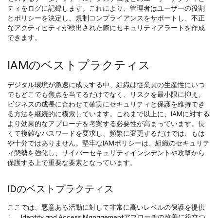
ティをログに記録します。これにより、管理者はユーザーの役割
とポリシーを決定し、規制コンプライアンスをサポートし、不正
なアクティビティが検出された際にセキュリティアラートを作成
できます。
IAMのベストプラクティス
デジタル環境が急速に成長する中、組織は従業員の生産性にいつ
でもどこでも焦点を当てるだけでなく、リスクを最小限に抑え、
ビジネスの成長に合わせて確実にセキュリティと保護を維持でき
る方法を継続的に模索しています。これまで以上に、IAMに対する
より効果的なアプローチを考案する必要性が高まっています。長
くて複雑なパスワードを要求し、頻繁に変更するだけでは、もは
や十分ではありません。堅牢なIAMポリシーは、組織のセキュリテ
ィ態勢を強化し、サイバーセキュリティインシデントや攻撃から
保護する上で重要な要素となっています。
IDのベストプラクティス
ここでは、悪意ある活動に対して非常に高いレベルの保護を提供
し、Identity and Access Managementアプローチの改善に役立つ