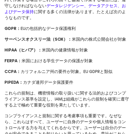
守しなければならない
データレジデンシー、データアクセス、お
よびデータ保持
に関する多くの法律があります。たとえば次のよ
うなものです。
GDPR：
EUの包括的なデータ保護権利
サーベンスオクスリー法（SOX）：
米国内の株式公開会社が対象
HIPAA（ヒパア）：
米国内の健康情報が対象
FERPA：
米国における学生データの保護が対象
CCPA：
カリフォルニア州の要件が対象。EU GDPRと類似
PIPEDA：
カナダ連邦データ保護要件
これらの規制は、機密情報の取り扱いに関する法的およびコンプ
ライアンス基準を設定し、IAMは組織がこれらの規制を確実に遵守
する上で極めて重要な役割を果たしています。
コンプライアンスと規制に関する考慮事項も重要です。なぜな
ら、これらはすべて、ユーザーに自身のデータや個人情報をコン
トロールする力を与えてくれるからです。ユーザーは自分のデー
タが安全であることを知りたいと思っているため、貴社がこれら