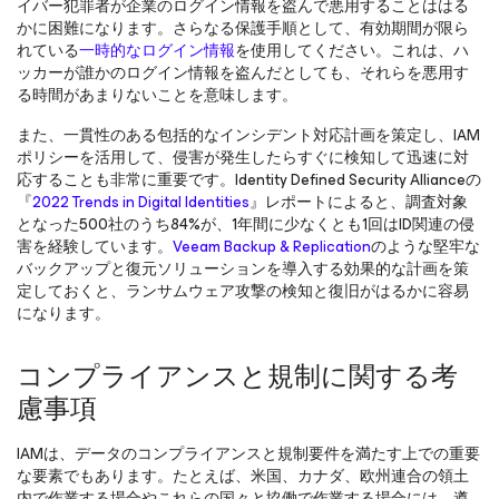
イバー犯罪者が企業のログイン情報を盗んで悪用することははる
かに困難になります。さらなる保護手順として、有効期間が限ら
れている
一時的なログイン情報
を使用してください。これは、ハ
ッカーが誰かのログイン情報を盗んだとしても、それらを悪用す
る時間があまりないことを意味します。
また、一貫性のある包括的なインシデント対応計画を策定し、IAM
ポリシーを活用して、侵害が発生したらすぐに検知して迅速に対
応することも非常に重要です。Identity Defined Security Allianceの
『
2022 Trends in Digital Identities
』レポートによると、調査対象
となった500社のうち84%が、1年間に少なくとも1回はID関連の侵
害を経験しています。
Veeam Backup & Replication
のような堅牢な
バックアップと復元ソリューションを導入する効果的な計画を策
定しておくと、ランサムウェア攻撃の検知と復旧がはるかに容易
になります。
コンプライアンスと規制に関する考
慮事項
IAMは、データのコンプライアンスと規制要件を満たす上での重要
な要素でもあります。たとえば、米国、カナダ、欧州連合の領土
内で作業する場合やこれらの国々と協働で作業する場合には、遵