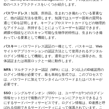
IDのベストプラクティスをいくつか紹介します。
パスワードレス：
知識、所持品、生まれつき備わっている要素な
ど、他の認証方法を使用します。知識ではユーザー固有の質問を
通じてIDを証明します。キーフォブやスマートカードなどの物理的
なアイテムは、所持することによってユーザーを認証できます。
網膜や指紋などのスキャン可能な生物学的特性は、生まれつき備
わっている要素として機能します。
パスキー：
パスワードレス認証の一種として、パスキーは、Web
サイトやアプリケーションの認証方法として使用されるデジタル
ログイン情報として機能します。通常はデバイスに保存され、生
体認証または画面ロックと一緒に動作します。
MFA：
マルチファクター認証（MFA）には、2つ以上のID確認用の
ログイン情報が必要です。最も単純な形式では、このプロセスで
は、パスワードに加えてワンタイムパスワードまたはパスキーが
必要です。
SSO：
シングルサインオン（SSO）は、ユーザーが1つのログイン
情報セットだけで複数のアプリケーションにアクセスできるよう
にするサードパーティサービスです。ログイン情報は、ID連携と呼
ばれる信頼できるサードパーティによって保護されています。こ