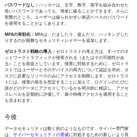
パスワードなし：
ハッカーは、文字、数字、英字を組み合わせた
長いパスワードであっても、簡単に破ることができます。さらに
実際のところ、ユーザーは破られやすい単語ベースのパスワード
を使用することがよくあります。
MFAの有効化：
MFAは、だましたり、盗んだり、ハッキングした
りするのが困難なセキュリティレイヤーを追加します。
ゼロトラスト戦略の導入：
ゼロトラストの考え方は、すべてのネ
ットワークトラフィックが侵害される（またはその可能性があ
る）ことを前提としています。侵害に対処するために、ゼロトラ
ストではユーザーとそのデバイスの両方について認証を求め、タ
スクに必要なリソースのみにアクセスを制限します。ゼロトラス
トには、侵害の発生を想定することに加えて、ログインのたびに
誰がどのデータにアクセスしているかを明示的に検証し、アクセ
スレベルを定期的に評価して、最小特権アクセスを適用すること
も含まれます。
今後
データセキュリティは動く的のようなものです。サイバー専門家
は、
サイバーセキュリティの脅威
に対処するための新しいより良