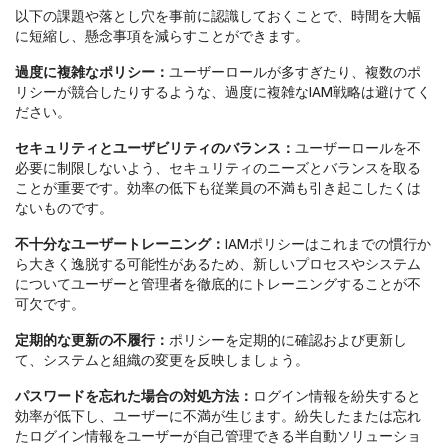
以下の課題や落とし穴を事前に認識しておくことで、時間を大幅
に短縮し、懸念事項を減らすことができます。
過度に複雑なポリシー：
ユーザーロールが多すぎたり、複数のポ
リシーが競合したりするような、過度に複雑なIAM戦略は避けてく
ださい。
セキュリティとユーザビリティのバランス：
ユーザーロールを不
必要に制限しないよう、セキュリティのニーズとバランスを取る
ことが重要です。効率の低下も従業員の不満も引き起こしたくは
ないものです。
不十分なユーザートレーニング：
IAMポリシーはこれまでの慣行か
ら大きく逸脱する可能性があるため、新しいプロセスやシステム
についてユーザーと管理者を徹底的にトレーニングすることが不
可欠です。
定期的な更新の不履行：
ポリシーを定期的に確認および更新し
て、システムと組織の変更を反映しましょう。
パスワードを忘れた場合の対処方法：
ログイン情報を紛失すると
効率が低下し、ユーザーに不満が生じます。紛失したまたは忘れ
たログイン情報をユーザーが自己管理できる半自動ソリューショ