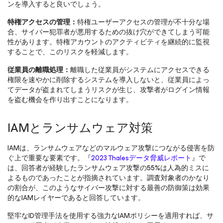
ンを導入すると良いでしょう。
特権アクセスの管理：
特権ユーザーアクセスの管理が不十分な場
合、サイバー犯罪者が悪用するための抜け穴ができてしまう可能
性があります。特権アカウントのアクティビティを継続的に監視
することで、このリスクを軽減します。
従業員の離職処理：
離職した従業員がシステムにアクセスできる
権限を速やかに削除するシステムを導入しないと、従業員によっ
てデータが盗まれてしまうリスクが生じ、攻撃者がログイン情報
を盗む機会を作り出すことになります。
IAMとランサムウェア対策
IAMは、ランサムウェアなどのマルウェア攻撃につながる侵害を防
ぐ上で重要な要素です。『
2023 Thalesデータ脅威レポート
』で
は、回答者が経験したランサムウェア攻撃の55%は人為的ミスに
よるものであったことが指摘されています。調査対象者のかなり
の割合が、このようなサイバー攻撃に対する最善の防御策は効果
的なIAMレイヤーであると回答しています。
堅牢なID管理手法を使用する強力なIAMポリシーを適用すれば、サ