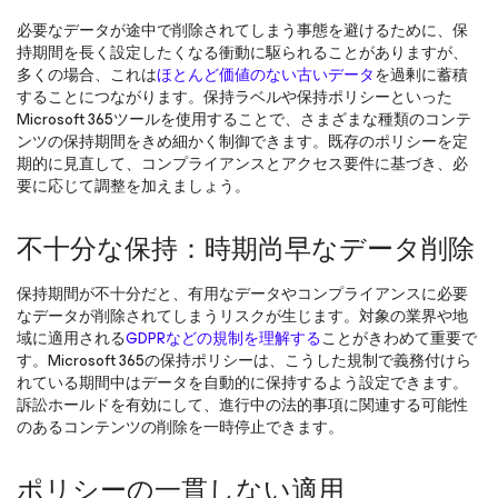
必要なデータが途中で削除されてしまう事態を避けるために、保
持期間を長く設定したくなる衝動に駆られることがありますが、
多くの場合、これは
ほとんど価値のない古いデータ
を過剰に蓄積
することにつながります。保持ラベルや保持ポリシーといった
Microsoft 365ツールを使用することで、さまざまな種類のコンテ
ンツの保持期間をきめ細かく制御できます。既存のポリシーを定
期的に見直して、コンプライアンスとアクセス要件に基づき、必
要に応じて調整を加えましょう。
不十分な保持：時期尚早なデータ削除
保持期間が不十分だと、有用なデータやコンプライアンスに必要
なデータが削除されてしまうリスクが生じます。対象の業界や地
域に適用される
GDPRなどの規制を理解する
ことがきわめて重要で
す。Microsoft 365の保持ポリシーは、こうした規制で義務付けら
れている期間中はデータを自動的に保持するよう設定できます。
訴訟ホールドを有効にして、進行中の法的事項に関連する可能性
のあるコンテンツの削除を一時停止できます。
ポリシーの一貫しない適用