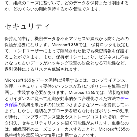
て、組織のニーズに基づいて、どのデータを保持または削除する
か、どのくらいの期間保持するかを管理できます。
セキュリティ
保持期間中は、機密データを不正アクセスや漏洩から防ぐための
保護が必要になります。Microsoft 365では、保持ロックを設定し
て、エンドユーザーによって削除された後でも機密情報を保護す
ることができます。また、保持ポリシーにより、ビジネスに不要
となった古いデータがハッキング攻撃の対象となる可能性など、
過剰保持によるリスクも低減されます。
Microsoft 365をデータ保持に活用するには、コンプライアンス、
管理、セキュリティ要件のバランスが取れたポリシーを慎重に計
画し、実装する必要があります。Microsoft 365では、適切な戦略
とガイダンスに従って組織が効率的かつ合理化された方法で
デー
タ保護
の義務を果たすのに役立つさまざまなツールを提供してい
ます。しかし、適切なアプローチを取らなければポリシーの効果
が薄れ、コンプライアンス違反やストレージコストの増加、デー
タ消失、セキュリティリスクを招く可能性があります。重要なの
は、組織固有のニーズにフォーカスすることと、Microsoft 365の
保持機能を意図的かつ慎重に利用することです。