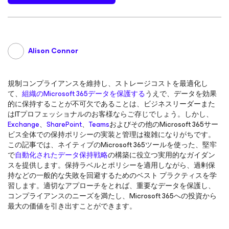
Alison Connor
規制コンプライアンスを維持し、ストレージコストを最適化し
て、
組織のMicrosoft 365データを保護する
うえで、データを効果
的に保持することが不可欠であることは、ビジネスリーダーまた
はITプロフェッショナルのお客様ならご存じでしょう。しかし、
Exchange
、
SharePoint
、
Teams
およびその他のMicrosoft 365サー
ビス全体での保持ポリシーの実装と管理は複雑になりがちです。
この記事では、ネイティブのMicrosoft 365ツールを使った、堅牢
で
自動化されたデータ保持戦略
の構築に役立つ実用的なガイダン
スを提供します。保持ラベルとポリシーを適用しながら、過剰保
持などの一般的な失敗を回避するためのベスト プラクティスを学
習します。適切なアプローチをとれば、重要なデータを保護し、
コンプライアンスのニーズを満たし、Microsoft 365への投資から
最大の価値を引き出すことができます。