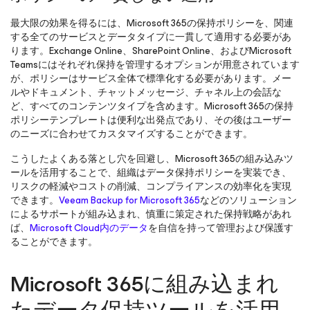
最大限の効果を得るには、Microsoft 365の保持ポリシーを、関連
する全てのサービスとデータタイプに一貫して適用する必要があ
ります。Exchange Online、SharePoint Online、およびMicrosoft
Teamsにはそれぞれ保持を管理するオプションが用意されています
が、ポリシーはサービス全体で標準化する必要があります。メー
ルやドキュメント、チャットメッセージ、チャネル上の会話な
ど、すべてのコンテンツタイプを含めます。Microsoft 365の保持
ポリシーテンプレートは便利な出発点であり、その後はユーザー
のニーズに合わせてカスタマイズすることができます。
こうしたよくある落とし穴を回避し、Microsoft 365の組み込みツ
ールを活用することで、組織はデータ保持ポリシーを実装でき、
リスクの軽減やコストの削減、コンプライアンスの効率化を実現
できます。
Veeam Backup
for Microsoft 365
などのソリューション
によるサポートが組み込まれ、慎重に策定された保持戦略があれ
ば、
Microsoft Cloud内のデータ
を自信を持って管理および保護す
ることができます。
Microsoft 365に組み込まれ