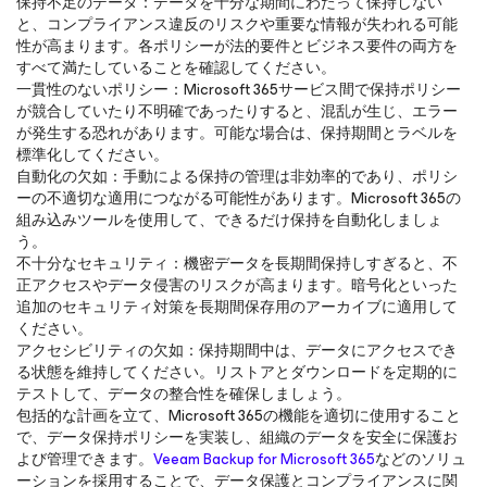
保持不足のデータ：データを十分な期間にわたって保持しない
と、コンプライアンス違反のリスクや重要な情報が失われる可能
性が高まります。各ポリシーが法的要件とビジネス要件の両方を
すべて満たしていることを確認してください。
一貫性のないポリシー：Microsoft 365サービス間で保持ポリシー
が競合していたり不明確であったりすると、混乱が生じ、エラー
が発生する恐れがあります。可能な場合は、保持期間とラベルを
標準化してください。
自動化の欠如：手動による保持の管理は非効率的であり、ポリシ
ーの不適切な適用につながる可能性があります。Microsoft 365の
組み込みツールを使用して、できるだけ保持を自動化しましょ
う。
不十分なセキュリティ：機密データを長期間保持しすぎると、不
正アクセスやデータ侵害のリスクが高まります。暗号化といった
追加のセキュリティ対策を長期間保存用のアーカイブに適用して
ください。
アクセシビリティの欠如：保持期間中は、データにアクセスでき
る状態を維持してください。リストアとダウンロードを定期的に
テストして、データの整合性を確保しましょう。
包括的な計画を立て、Microsoft 365の機能を適切に使用すること
で、データ保持ポリシーを実装し、組織のデータを安全に保護お
よび管理できます。
Veeam Backup
for Microsoft 365
などのソリュ
ーションを採用することで、データ保護とコンプライアンスに関