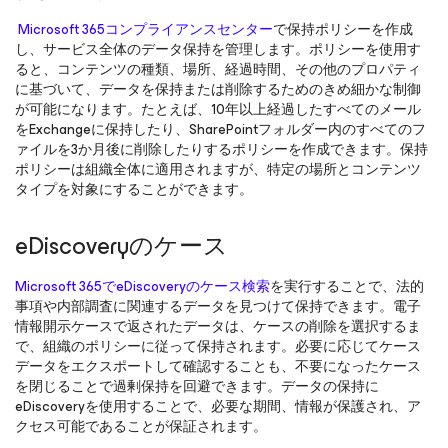
Microsoft 365コンプライアンスセンター
で保持ポリシーを作成
し、サービス全体のデータ保持を管理します。ポリシーを使用す
ると、コンテンツの種類、場所、経過時間、その他のプロパティ
に基づいて、データを保持または削除するためのきめ細かな制御
が可能になります。たとえば、10年以上経過したすべてのメール
をExchangeに保持したり、SharePointフォルダー内のすべてのフ
ァイルを3か月後に削除したりするポリシーを作成できます。保持
ポリシーは組織全体に適用されますが、特定の場所とコンテンツ
タイプを対象にすることができます。
eDiscoveryのケース
Microsoft 365でeDiscoveryのケース検索
を実行することで、法的
事項や内部調査に関連するデータを見つけて保持できます。電子
情報開示ケースで返されたデータは、ケースの削除を選択するま
で、組織のポリシーに従って保持されます。必要に応じてケース
データをエクスポートして確認することも、不要になったケース
を閉じることで過剰保持を回避できます。データの保持に
eDiscoveryを使用することで、必要な期間、情報が保護され、ア
クセス可能であることが保証されます。