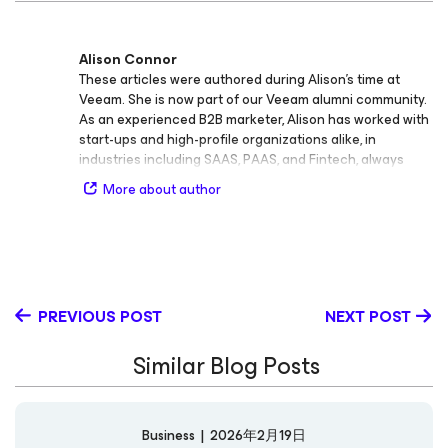
Alison Connor
These articles were authored during Alison’s time at
Veeam. She is now part of our Veeam alumni community.
As an experienced B2B marketer, Alison has worked with
start-ups and high-profile organizations alike, in
industries including SAAS, PAAS, and Fintech, always
touching Salesforce in some capacity. She is the Sr.
More about author
Global Product Marketing Manager for Salesforce
Backup, along with helping spread the word on our M365
and Veeam Data Cloud offerings. Her commitment to
effective communication and drive to translate complex
technical concepts into compelling narratives have
been key drivers of her success. Alison lives near the
PREVIOUS POST
NEXT POST
beach and knows she could never have it any other way.
Similar Blog Posts
Business
|
2026年2月19日