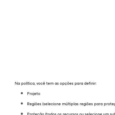
Na política, você tem as opções para definir:
Projeto
Regiões (selecione múltiplas regiões para prote
Proteção (todos os recursos ou selecione um sub