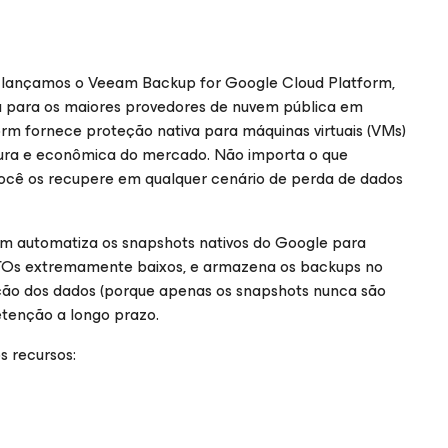
is lançamos o Veeam Backup
for Google Cloud Platform
,
 para os maiores provedores de nuvem pública em
orm
fornece proteção nativa para máquinas virtuais (VMs)
ura e econômica do mercado. Não importa o que
ocê os recupere em qualquer cenário de perda de dados
rm
automatiza os snapshots nativos do Google para
RTOs extremamente baixos, e armazena os backups no
ção dos dados (porque apenas os snapshots nunca são
etenção a longo prazo.
s recursos: