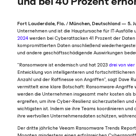
und bei 40 Prozent erhöh
Fort Lauderdale, Fla. / München, Deutschland — 5. J
Unternehmen und ist die Hauptursache für IT-Ausfäll
2024
werden bei Cyberattacken 41 Prozent der Daten ko
kompromittierten Daten anschließend wiederhergestel
und andere geschäftsschädigende Auswirkungen bede
"Ransomware ist endemisch und hat 2023
drei von vi
Entwicklung von intelligenteren und fortschrittliche
Anzahl und der Raffinesse von Angriffen", sagt Dave Ru
vermittelt eine klare Botschaft: Ransomware-Angriffe w
werden die Unternehmen insgesamt mehr kosten als b
ergreifen, um ihre Cyber-Resilienz sicherzustellen un
wichtigsten ist. Indem sie ihre Teams koordinieren und
ihre wertvollen Unternehmensdaten schützen, während
Der dritte jährliche Veeam Ransomware Trends Report 
Monaten mindestens einen erfolgreichen Cyberangriff 