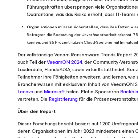
Führungskräften überspringen viele Organisationen
Quarantäne, was das Risiko erhöht, dass IT-Teams 
Organisationen müssen sicherstellen, dass ihre Daten wie
Befragten die Bedeutung der Unveränderbarkeit erkannt. 75 
können, und 85 Prozent nutzen Cloud-Speicher mit Immutabilit
Der vollständige Veeam Ransomware Trends Report 20
auch Teil der
VeeamON 2024
, der Community-Veranstal
Lauderdale, Florida/USA, sowie virtuell stattfindet. Ko
Teilnehmer ihre Fähigkeiten erweitern, und lernen, wi
Branchenwissen mit exklusivem Inhalt von VeeamON 
Lenovo
und
Microsoft
teilen. Platin-Sponsoren
Backbl
vertreten. Die
Registrierung
für die Präsenzveranstaltun
Über den Report
Dieser Forschungsbericht basiert auf 1.200 Umfrage
deren Organisationen im Jahr 2023 mindestens einen Cy