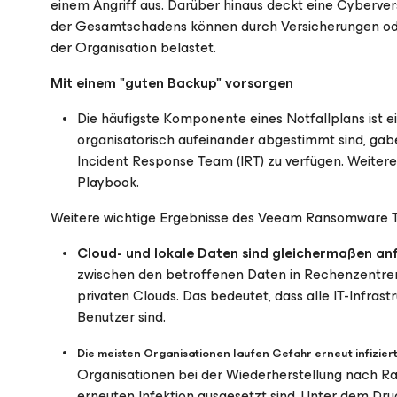
einem Angriff aus. Darüber hinaus deckt eine Cyberver
der Gesamtschadens können durch Versicherungen ode
der Organisation belastet.
Mit einem "guten Backup" vorsorgen
Die häufigste Komponente eines Notfallplans ist
organisatorisch aufeinander abgestimmt sind, gabe
Incident Response Team (IRT) zu verfügen. Weiter
Playbook.
Weitere wichtige Ergebnisse des Veeam Ransomware T
Cloud- und lokale Daten sind gleichermaßen anfä
zwischen den betroffenen Daten in Rechenzentren 
privaten Clouds. Das bedeutet, dass alle IT-Infrastr
Benutzer sind.
Die meisten Organisationen laufen Gefahr erneut infizier
Organisationen bei der Wiederherstellung nach R
erneuten Infektion ausgesetzt sind. Unter dem Druc