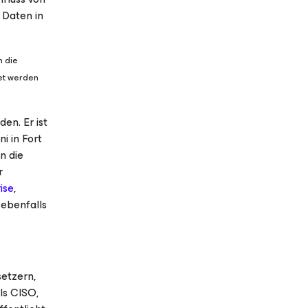
 Daten in
n die
et werden
en. Er ist
i in Fort
n die
r
ise
,
 ebenfalls
etzern,
ls CISO,