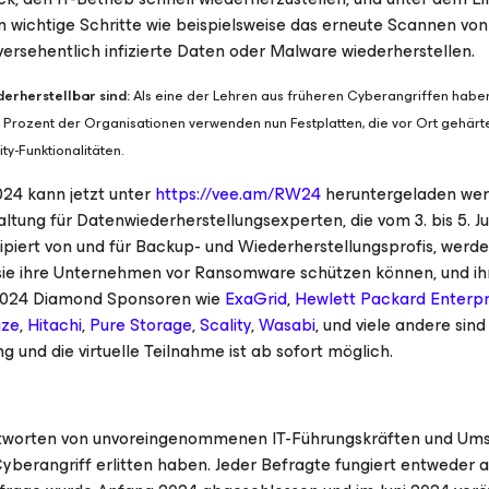
 wichtige Schritte wie beispielsweise das erneute Scannen von
versehentlich infizierte Daten oder Malware wiederherstellen.
derherstellbar sind:
Als eine der Lehren aus früheren Cyberangriffen habe
Prozent der Organisationen verwenden nun Festplatten, die vor Ort gehärt
y-Funktionalitäten.
24 kann jetzt unter
https://vee.am/RW24
heruntergeladen werd
tung für Datenwiederherstellungsexperten, die vom 3. bis 5. Jun
nzipiert von und für Backup- und Wiederherstellungsprofis, werde
e sie ihre Unternehmen vor Ransomware schützen können, und ih
2024 Diamond Sponsoren wie
ExaGrid
,
Hewlett Packard Enterpr
aze
,
Hitachi
,
Pure Storage
,
Scality
,
Wasabi
, und viele andere sind
g und die virtuelle Teilnahme ist ab sofort möglich.
antworten von unvoreingenommenen IT-Führungskräften und Ums
berangriff erlitten haben. Jeder Befragte fungiert entweder a