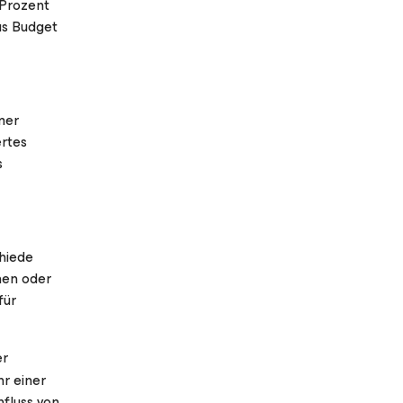
 Prozent
as Budget
mer
ertes
s
hiede
hen oder
für
er
r einer
nfluss von