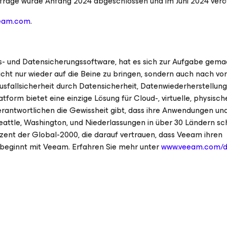
frage wurde Anfang 2024 abgeschlossen und im Juni 2024 veröf
eeam.com
.
ns- und Datensicherungssoftware, hat es sich zur Aufgabe gema
ht nur wieder auf die Beine zu bringen, sondern auch nach vo
sfallsicherheit durch Datensicherheit, Datenwiederherstellun
tform bietet eine einzige Lösung für Cloud-, virtuelle, physisch
rantwortlichen die Gewissheit gibt, dass ihre Anwendungen un
Seattle, Washington, und Niederlassungen in über 30 Ländern sc
ent der Global-2000, die darauf vertrauen, dass Veeam ihren
“ beginnt mit Veeam. Erfahren Sie mehr unter
www.veeam.com/