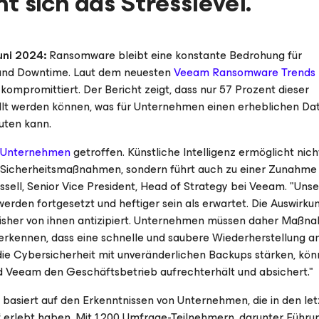
t sich das Stresslevel.
uni 2024:
Ransomware bleibt eine konstante Bedrohung für
e und Downtime. Laut dem neuesten
Veeam Ransomware Trends 
mpromittiert. Der Bericht zeigt, dass nur 57 Prozent dieser
lt werden können, was für Unternehmen einen erheblichen Dat
uten kann.
er Unternehmen
getroffen. Künstliche Intelligenz ermöglicht nich
ren Sicherheitsmaßnahmen, sondern führt auch zu einer Zunahme
ssell, Senior Vice President, Head of Strategy bei Veeam. "Unse
erden fortgesetzt und heftiger sein als erwartet. Die Auswirk
isher von ihnen antizipiert. Unternehmen müssen daher Maßn
d erkennen, dass eine schnelle und saubere Wiederherstellung 
 die Cybersicherheit mit unveränderlichen Backups stärken, kön
 Veeam den Geschäftsbetrieb aufrechterhält und absichert."
basiert auf den Erkenntnissen von Unternehmen, die in den let
erlebt haben. Mit 1.200 Umfrage-Teilnehmern, darunter Führun