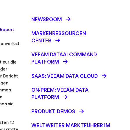
NEWSROOM
Report
MARKENRESSOURCEN-
CENTER
enverlust
VEEAM DATAAI COMMAND
PLATFORM
t nur die
 der
SAAS: VEEAM DATA CLOUD
r Bericht
ungen
ON-PREM: VEEAM DATA
ahmen
am
PLATFORM
nen sie
PRODUKT-DEMOS
zten 12
WELTWEITER MARKTFÜHRER IM
gskräfte,