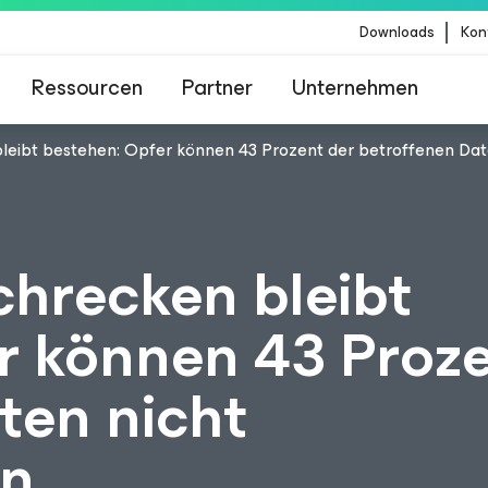
Downloads
Kon
Ressourcen
Partner
Unternehmen
ibt bestehen: Opfer können 43 Prozent der betroffenen Date
m für Kunden, die vom Content-Update von Crow
betroffen sind
hrecken bleibt
r können 43 Proze
ten nicht
en