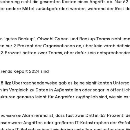
sicherung nicht die gesamten Kosten eines Angriffs ab. Nur 62
r andere Mittel zurückgefordert werden, während der Rest d
 ein "gutes Backup". Obwohl Cyber- und Backup-Teams nicht im
n nur 2 Prozent der Organisationen an, über kein vorab defini
e 3 Prozent hatten zwar Teams, aber dafür kein entsprechende
rends Report 2024 sind:
llig:
Überraschenderweise gab es keine signifikanten Untersc
im Vergleich zu Daten in Außenstellen oder sogar in öffentlic
ukturen genauso leicht für Angreifer zugänglich sind, wie sie es 
Alarmierend ist, dass fast zwei Drittel (63 Prozent) d
t zu werden:
ansomware-Angriffen oder größeren IT-Katastrophen der Gefah
k, den IT-Betrieb schnell wiederherzustellen, und unter dem Ei