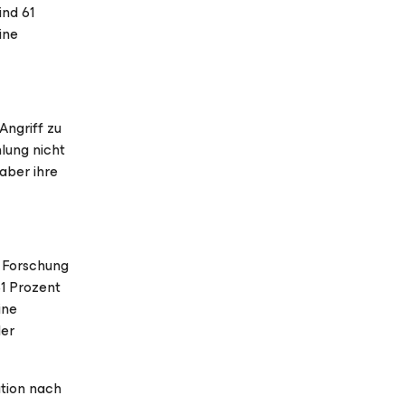
ind 61
ine
Angriff zu
lung nicht
aber ihre
e Forschung
81 Prozent
ine
der
tion nach