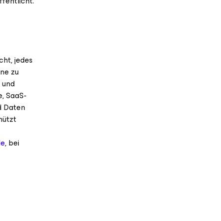
fentlicht.
cht, jedes
rne zu
g und
e, SaaS-
d Daten
hützt
de
, bei