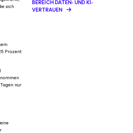
BEREICH DATEN- UND KI-
ie sich
VERTRAUEN
inem
 25 Prozent
t
ugenommen
 Tagen nur
eine
r