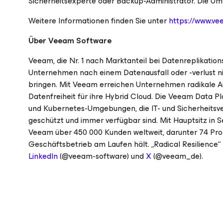
Sicherheitsexperte oder Backup-Administrator. Die Um
Weitere Informationen finden Sie unter
https://www.v
Über Veeam Software
Veeam, die Nr. 1 nach Marktanteil bei Datenreplikatio
Unternehmen nach einem Datenausfall oder -verlust nic
bringen. Mit Veeam erreichen Unternehmen radikale Au
Datenfreiheit für ihre Hybrid Cloud. Die Veeam Data Pla
und Kubernetes-Umgebungen, die IT- und Sicherheitsve
geschützt und immer verfügbar sind. Mit Hauptsitz in 
Veeam über 450 000 Kunden weltweit, darunter 74 Proz
Geschäftsbetrieb am Laufen hält. „Radical Resilience
LinkedIn
(@veeam-software) und
X
(@veeam_de).