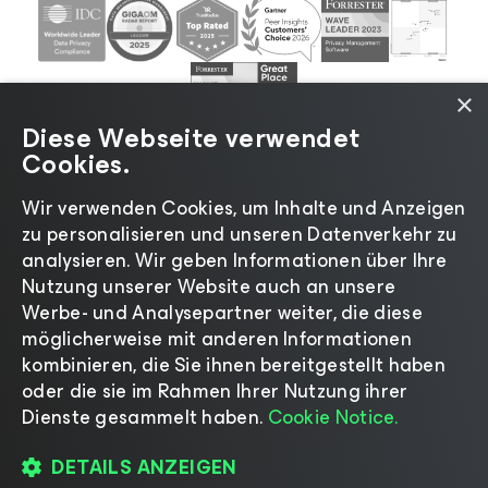
×
Diese Webseite verwendet
Cookies.
Wir verwenden Cookies, um Inhalte und Anzeigen
zu personalisieren und unseren Datenverkehr zu
©2026 Veeam® Software |
Datenschutzrichtlinie
|
analysieren. Wir geben Informationen über Ihre
Cookies
|
Rechtliches
|
Lizenzierungsrichtlinie
|
Nutzung unserer Website auch an unsere
Lieferanten-Ressourcen
|
Impressum
Werbe- und Analysepartner weiter, die diese
möglicherweise mit anderen Informationen
kombinieren, die Sie ihnen bereitgestellt haben
oder die sie im Rahmen Ihrer Nutzung ihrer
Dienste gesammelt haben.
Cookie Notice.
Sprache ändern
DETAILS ANZEIGEN