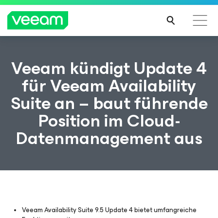
Hinweise von Veeam für Kunden, die vom Content-
Veeam kündigt Update 4
Update von CrowdStrike betroffen sind
für Veeam Availability
MEH
Suite an – baut führende
R
ERFA
Position im Cloud-
HRE
N
Datenmanagement aus
Veeam Availability Suite 9.5 Update 4 bietet umfangreiche