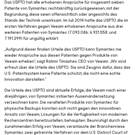
Das USPTO hat alle erhobenen Ansprüche für insgesamt sieben
Patente von Symantec rechtskräftig zurückgewiesen, mit der
Begründung, diese seien offensichtlich oder angesichts des
Stands der Technik unwirksam. Im Juli 2014 hatte das USPTO die im
ersten Verfahren gegen Veeam erhobenen Ansprüche aus drei
weiteren Patenten von Symantec (7.093.086; 6.931.558; und
7.191.299) für ungültig erklärt.
„Aufgrund dieser finalen Urteile des USPTO kann Symantec nie
wieder Ansprüche aus diesen Patenten gegen Produkte von
Veeam erheben“, sagt Ratmir Timashev, CEO von Veeam. „Wir sind
erfreut über die Urteile des USPTO. Sie sind Zeugnis dafür, dass das
U.S.-Patentsystem keine Patente schützt, die nicht eine echte
Innovation darstellen.“
Die Urteile des USPTO sind aktuelle Erfolge, die Veeam nach einer
dreijährigen, von Symantec initiierten Auseinandersetzung
verzeichnen kann. Die veralteten Produkte von Symantec für
physische Backups konnten sich nicht gegen den innovativen
Ansatz von Veeam, Lösungen für die Verfügbarkeit von modernen
Rechenzentren bereitzustellen, behaupten. Beunruhigt durch den
zunehmenden Erfolg von Veeam, veranlasste der Branchenriese
Symantec zwei getrennte Verfahren vor dem U.S. District Court of