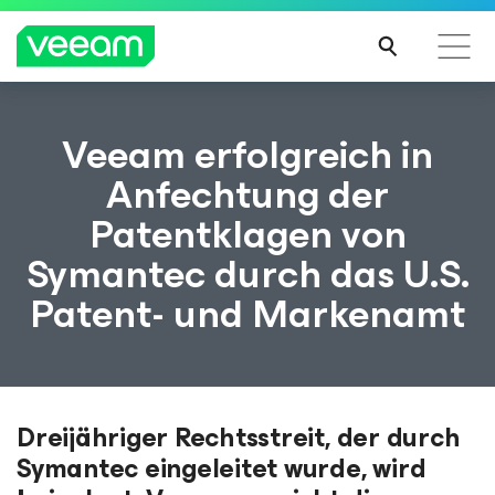
Hinweise von Veeam für Kunden, die vom Content-
Veeam erfolgreich in
Update von CrowdStrike betroffen sind
Anfechtung der
MEH
Patentklagen von
R
ERFA
Symantec durch das U.S.
HRE
N
Patent- und Markenamt
Dreijähriger Rechtsstreit, der durch
Symantec eingeleitet wurde, wird