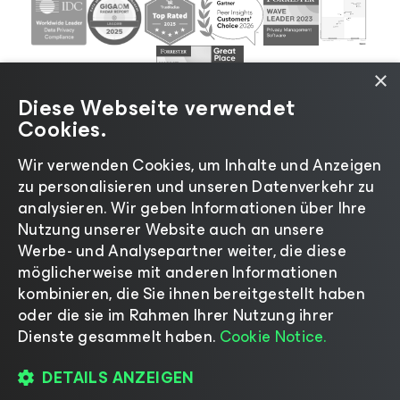
×
Diese Webseite verwendet
Cookies.
Wir verwenden Cookies, um Inhalte und Anzeigen
zu personalisieren und unseren Datenverkehr zu
©2026 Veeam® Software |
Datenschutzrichtlinie
|
analysieren. Wir geben Informationen über Ihre
Cookies
|
Rechtliches
|
Lizenzierungsrichtlinie
|
Nutzung unserer Website auch an unsere
Lieferanten-Ressourcen
|
Impressum
Werbe- und Analysepartner weiter, die diese
möglicherweise mit anderen Informationen
kombinieren, die Sie ihnen bereitgestellt haben
oder die sie im Rahmen Ihrer Nutzung ihrer
Dienste gesammelt haben.
Cookie Notice.
Sprache ändern
DETAILS ANZEIGEN