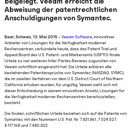
beigelegt. Veeam erreicht die
Abweisung der patentrechtlichen
Anschuldigungen von Symantec.
Baar, Schweiz, 13. Mai 2015
–
Veeam Software
, innovativer
Anbieter von Lösungen für die Verfügbarkeit moderner
Rechenzentren, verkündete heute, dass das Patent Trial und
Appeal Board des U.S. Patent- und Markenamts (USPTO) finale
Urteile zu vier weiteren Inter-Partes-Reviews zugunsten von
Veeam schriftlich eingereicht hat. Die Urteile erklären alle
bestehenden Patentansprüche von Symantec (NASDAQ: SYMC),
die im zweiten Verfahren vor dem U.S. District Court of Northern
California erhoben wurden, für ungültig. Veeam sieht sich mit
dieser Entscheidung in seinem innovativen Ansatz, Lösungen für
die Verfügbarkeit moderner Rechenzentren bereitzustellen,
bestärkt.
Die finalen, schriftlichen Urteile beziehen sich auf die Patente von
Symantec mit den Nummern U.S. Pat. Nr. 7.831.861; 7.024.527;
8.117.168 und 7.480.822.