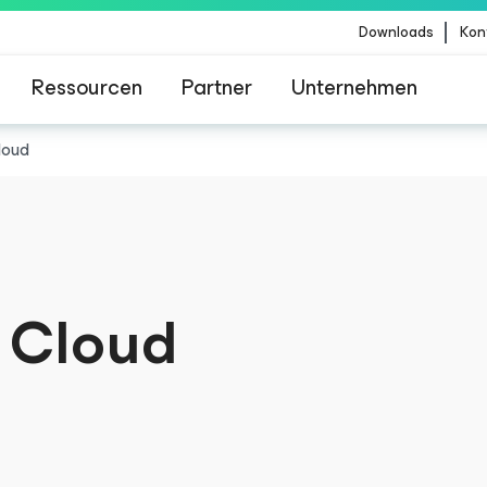
Downloads
Kon
Ressourcen
Partner
Unternehmen
loud
m für Kunden, die vom Content-Update von Crow
betroffen sind
e Cloud