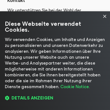
Kontakt
Wir unterstützen Sie bei der Wahl der
×
passenden Lösung für Ihr Unternehmen
Diese Webseite verwendet
Cookies.
JETZT STARTEN
Wir verwenden Cookies, um Inhalte und Anzeigen
zu personalisieren und unseren Datenverkehr zu
analysieren. Wir geben Informationen über Ihre
Nutzung unserer Website auch an unsere
Werbe- und Analysepartner weiter, die diese
möglicherweise mit anderen Informationen
kombinieren, die Sie ihnen bereitgestellt haben
oder die sie im Rahmen Ihrer Nutzung ihrer
Veeam F&E-Foren
Dienste gesammelt haben.
Cookie Notice.
Unterstützung für Ihre Veeam-Produkte
DETAILS ANZEIGEN