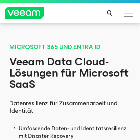
Hinweise von Veeam für Kunden, die vom Content-
Update von CrowdStrike betroffen sind
MICROSOFT 365 UND ENTRA ID
MEH
Veeam Data Cloud-
R
Lösungen für Microsoft
ERFA
HRE
SaaS
N
Datenresilienz für Zusammenarbeit und
Identität
Umfassende Daten- und Identitätsresilienz
mit Disaster Recovery