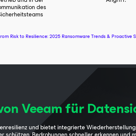
ommunikation des
Sicherheitsteams
rom Risk to Resilience: 2025 Ransomware Trends & Proactive S
von Veeam für Datensi
enresilienz und bietet integrierte Wiederherstellu
nter schützen, Bedrohungen schneller erkennen und 