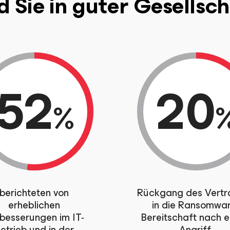
d Sie in guter Gesellsc
52
20
%
berichteten von
Rückgang des Vertr
erheblichen
in die Ransomwar
besserungen im IT-
Bereitschaft nach 
etrieb und in der
Angriff.