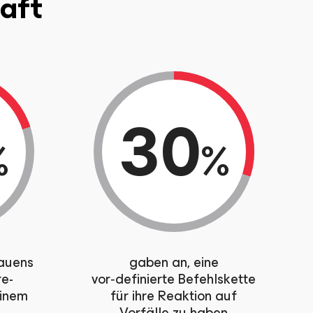
haft
30
%
%
auens
gaben an, eine
e-
vor‑definierte Befehlskette
einem
für ihre Reaktion auf
Vorfälle zu haben