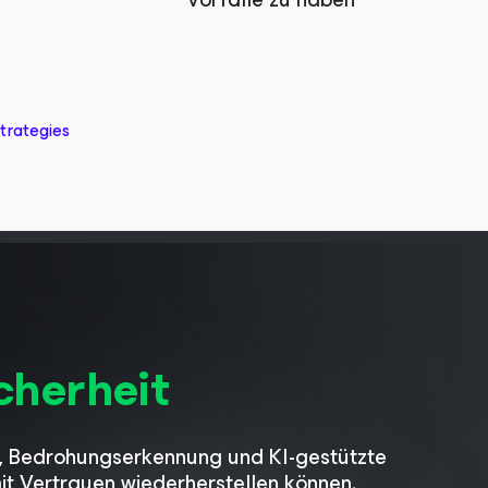
trategies
cherheit
ng, Bedrohungserkennung und KI-gestützte
mit Vertrauen wiederherstellen können.