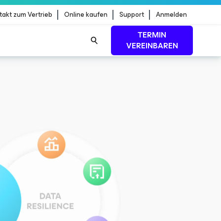
takt zum Vertrieb
Online kaufen
Support
Anmelden
TERMIN
VEREINBAREN
dStrike
MEHR ERFAHREN
oniert
ZUM REPORT