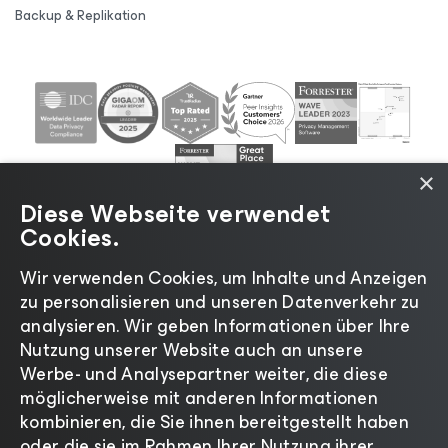
Backup & Replikation
×
Diese Webseite verwendet
Cookies.
Wir verwenden Cookies, um Inhalte und Anzeigen
zu personalisieren und unseren Datenverkehr zu
©2026 Veeam® Software |
Datenschutzrichtlinie
|
analysieren. Wir geben Informationen über Ihre
Cookies
|
Rechtliches
|
Lizenzierungsrichtlinie
|
Nutzung unserer Website auch an unsere
Lieferanten-Ressourcen
|
Impressum
Werbe- und Analysepartner weiter, die diese
möglicherweise mit anderen Informationen
kombinieren, die Sie ihnen bereitgestellt haben
oder die sie im Rahmen Ihrer Nutzung ihrer