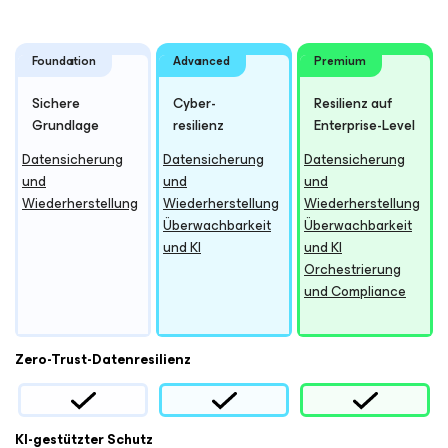
Foundation
Advanced
Premium
Sichere
Cyber-
Resilienz auf
Grundlage
resilienz
Enterprise-Level
Datensicherung
Datensicherung
Datensicherung
und
und
und
Wiederherstellung
Wiederherstellung
Wiederherstellung
Überwachbarkeit
Überwachbarkeit
und KI
und KI
Orchestrierung
und Compliance
Zero-Trust-Datenresilienz
KI-gestützter Schutz