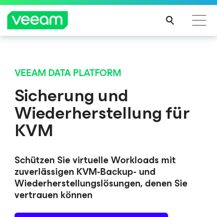
Hinweise von Veeam für Kunden, die vom Content-
Hinweise von Veeam für Kunden, die vom Content-
Update von CrowdStrike betroffen sind
Update von CrowdStrike betroffen sind
VEEAM DATA PLATFORM
MEH
MEH
Sicherung und
R
R
Wiederherstellung für
ERFA
ERFA
HRE
HRE
KVM
N
N
Schützen Sie virtuelle Workloads mit
zuverlässigen KVM-Backup- und
Wiederherstellungslösungen, denen Sie
vertrauen können