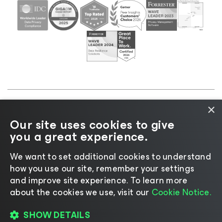
×
©2026 Veeam® Software |
Aviso de Privacidade
|
Our site uses cookies to give
Aviso de Cookies
|
Jurídico
|
Política de
you a great experience.
licenciamento
|
Recursos para Fornecedores
We want to set additional cookies to understand
how you use our site, remember your settings
and improve site experience. ​To learn more
about the cookies we use, visit our
Cookie Notice.
Mudar idioma
SHOW DETAILS