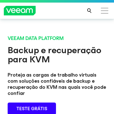
Orientações da Veeam para os clientes afetados
Orientações da Veeam para os clientes afetados
pela atualização de conteúdo da CrowdStrike
pela atualização de conteúdo da CrowdStrike
VEEAM DATA PLATFORM
LEIA
LEIA
Backup e recuperação
MAIS
MAIS
para KVM
Proteja as cargas de trabalho virtuais
com soluções confiáveis de backup e
recuperação do KVM nas quais você pode
confiar
TESTE GRÁTIS