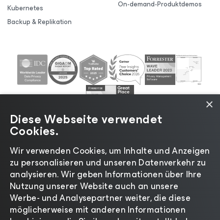
On-demand-Produktdemos
Kubernetes
Backup & Replikation
×
Diese Webseite verwendet
Cookies.
Wir verwenden Cookies, um Inhalte und Anzeigen
zu personalisieren und unseren Datenverkehr zu
©2026 Veeam® Software |
Datenschutzrichtlinie
|
analysieren. Wir geben Informationen über Ihre
Cookies
|
Rechtliches
|
Lizenzierungsrichtlinie
|
Nutzung unserer Website auch an unsere
Lieferanten-Ressourcen
|
Impressum
Werbe- und Analysepartner weiter, die diese
möglicherweise mit anderen Informationen