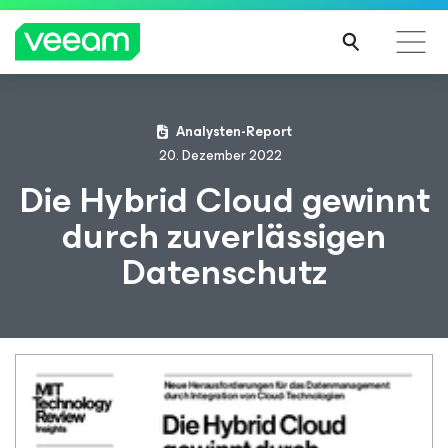
Hinweise von Veeam für Kunden, die vom Content-
Analysten-Report
Update von CrowdStrike betroffen sind
20. Dezember 2022
MEH
Die Hybrid Cloud gewinnt
R
durch zuverlässigen
ERFA
HRE
Datenschutz
N