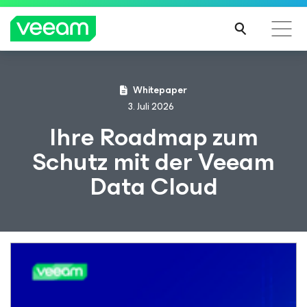
Hinweise von Veeam für Kunden, die vom Content-
Whitepaper
Update von CrowdStrike betroffen sind
3. Juli 2026
MEH
Ihre Roadmap zum
R
Schutz mit der Veeam
ERFA
HRE
Data Cloud
N