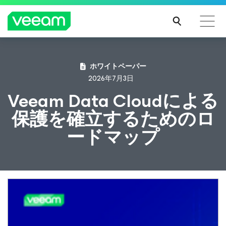
CrowdStrikeのコンテンツ更新によって影響を受け
ホワイトペーパー
るお客様向けのVeeamのガイダンス
2026年7月3日
続き
Veeam Data Cloudによる
を読
保護を確立するためのロ
む
ードマップ