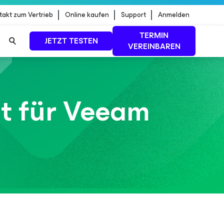
takt zum Vertrieb
Online kaufen
Support
Anmelden
TERMIN
JETZT TESTEN
VEREINBAREN
dStrike
MEHR ERFAHREN
it für Veeam