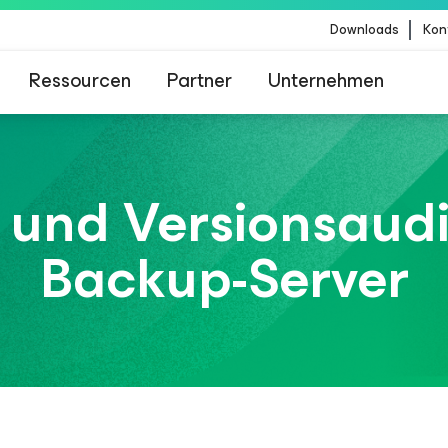
Downloads
Kon
Ressourcen
Partner
Unternehmen
m für Kunden, die vom Content-Update von Crow
betroffen sind
- und Versionsaud
Backup-Server