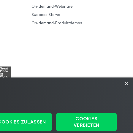
On-demand-Webinare
Success Storys
On-demand-Produktdemos
×
COOKIES
COOKIES ZULASSEN
ie
|
Lieferanten-Ressourcen
|
Impressum
VERBIETEN