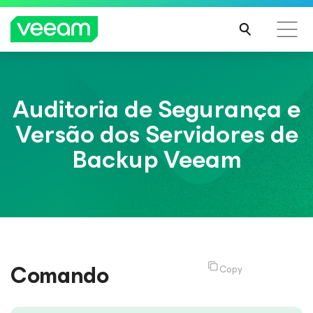
Orientações da Veeam para os clientes afetados
Auditoria de Segurança e
pela atualização de conteúdo da CrowdStrike
Versão dos Servidores de
LEIA
MAIS
Backup Veeam
Comando
Copy