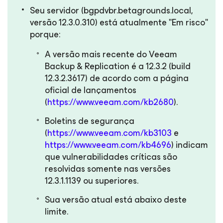
Seu servidor (bgpdvbr.betagrounds.local,
versão 12.3.0.310) está atualmente "Em risco"
porque:
A versão mais recente do Veeam
Backup & Replication é a 12.3.2 (build
12.3.2.3617) de acordo com a página
oficial de lançamentos
(
https://www.veeam.com/kb2680
).
Boletins de segurança
(
https://www.veeam.com/kb3103
e
https://www.veeam.com/kb4696
) indicam
que vulnerabilidades críticas são
resolvidas somente nas versões
12.3.1.1139 ou superiores.
Sua versão atual está abaixo deste
limite.