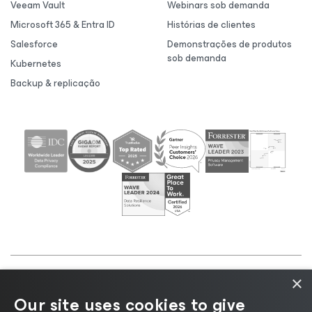
Veeam Vault
Webinars sob demanda
Microsoft 365 & Entra ID
Histórias de clientes
Salesforce
Demonstrações de produtos
sob demanda
Kubernetes
Backup & replicação
×
©2026 Veeam® Software |
Aviso de Privacidade
|
Our site uses cookies to give
Aviso de Cookies
|
Jurídico
|
Política de