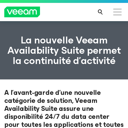
Recommandations de Veeam pour les clients
La nouvelle Veeam
impactés par la mise à jour de CrowdStrike
Availability Suite permet
LIRE
la continuité d’activité
LA
SUIT
E
A l’avant-garde d’une nouvelle
catégorie de solution, Veeam
Availability Suite assure une
disponibilité 24/7 du data center
pour toutes les applications et toutes