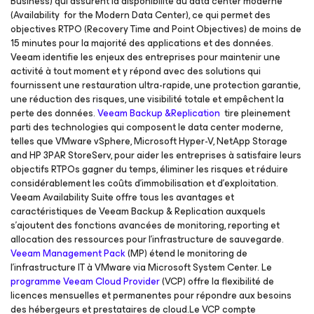
Business) qui assurent la disponibilité du data center moderne
(Availability for the Modern Data Center), ce qui permet des
objectives RTPO (Recovery Time and Point Objectives) de moins de
15 minutes pour la majorité des applications et des données.
Veeam identifie les enjeux des entreprises pour maintenir une
activité à tout moment et y répond avec des solutions qui
fournissent une restauration ultra-rapide, une protection garantie,
une réduction des risques, une visibilité totale et empêchent la
perte des données.
Veeam Backup &Replication
tire pleinement
parti des technologies qui composent le data center moderne,
telles que VMware vSphere, Microsoft Hyper-V, NetApp Storage
and HP 3PAR StoreServ, pour aider les entreprises à satisfaire leurs
objectifs RTPOs gagner du temps, éliminer les risques et réduire
considérablement les coûts d’immobilisation et d’exploitation.
Veeam Availability Suite offre tous les avantages et
caractéristiques de Veeam Backup & Replication auxquels
s’ajoutent des fonctions avancées de monitoring, reporting et
allocation des ressources pour l’infrastructure de sauvegarde.
Veeam Management Pack
(MP) étend le monitoring de
l’infrastructure IT à VMware via Microsoft System Center. Le
programme Veeam Cloud Provider
(VCP) offre la flexibilité de
licences mensuelles et permanentes pour répondre aux besoins
des hébergeurs et prestataires de cloud.Le VCP compte