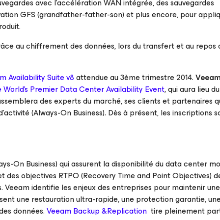
auvegardes avec l’accélération WAN intégrée, des sauvegardes
ation GFS (grandfather-father-son) et plus encore, pour appliq
roduit.
grâce au chiffrement des données, lors du transfert et au repos 
 Availability Suite v8
attendue au 3ème trimestre 2014.
Veea
orld’s Premier Data Center Availability Event
, qui aura lieu d
semblera des experts du marché, ses clients et partenaires q
d’activité (Always-On Business). Dès à présent, les inscriptions s
Always-On Business) qui assurent la disponibilité du data center 
met des objectives RTPO (Recovery Time and Point Objectives) 
 Veeam identifie les enjeux des entreprises pour maintenir une 
sent une restauration ultra-rapide, une protection garantie, un
e des données.
Veeam Backup &Replication
tire pleinement part