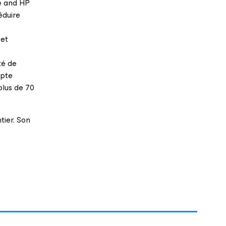
e and HP
éduire
 et
ité de
mpte
plus de 70
tier. Son