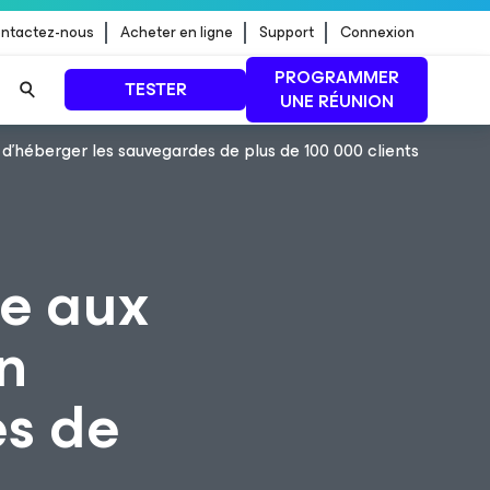
ntactez-nous
Acheter en ligne
Support
Connexion
PROGRAMMER
TESTER
UNE RÉUNION
’héberger les sauvegardes de plus de 100 000 clients
 jour de
LIRE LA SUITE
e aux
n
es de