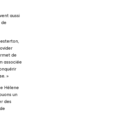
vent aussi
s de
esterton,
ovider
ermet de
am associée
onquérir
se. »
que Hélene
ouons un
er des
 de