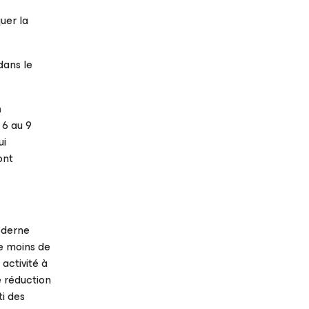
uer la
dans le
m
u 6 au 9
ui
ont
moderne
de moins de
activité à
e réduction
i des