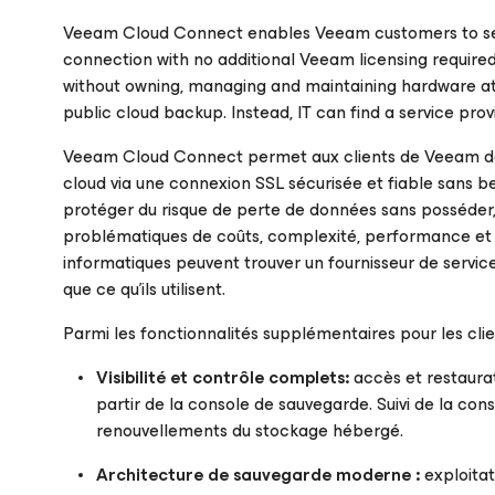
Veeam Cloud Connect enables Veeam customers to send 
connection with no additional Veeam licensing required.
without owning, managing and maintaining hardware at a 
public cloud backup. Instead, IT can find a service provi
Veeam Cloud Connect permet aux clients de Veeam de f
cloud via une connexion SSL sécurisée et fiable sans 
protéger du risque de perte de données sans posséder, 
problématiques de coûts, complexité, performance et sé
informatiques peuvent trouver un fournisseur de servic
que ce qu’ils utilisent.
Parmi les fonctionnalités supplémentaires pour les cli
Visibilité et contrôle complets:
accès et restaura
partir de la console de sauvegarde. Suivi de la co
renouvellements du stockage hébergé.
Architecture de sauvegarde moderne :
exploitat