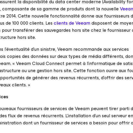
ssurent la disponibilité du data center moderne (Availability fo
 composante de sa gamme de produits dont la nouvelle
Veea
tre 2014. Cette nouvelle fonctionnalité donne aux fournisseurs 
us de 100 000 clients. Les
clients de Veeam
disposent de moye
 pour transférer des sauvegardes hors site chez le fournisseur 
tructure hors site.
ans l’éventualité d’un sinistre, Veeam recommande aux services
rois copies des données sur deux types de média différents, dont
Veeam. « Veeam Cloud Connect permet à l’informatique de satisf
rastructure ou une gestion hors site. Cette fonction ouvre aux fo
portunités de générer des revenus récurrents, d’offrir des ser
eaux clients. »
ices
ouveaux fournisseurs de services de Veeam peuvent tirer parti
s flux de revenus récurrents. L’installation d’un seul serveur e
ministration dont un fournisseur de services a besoin pour offrir 