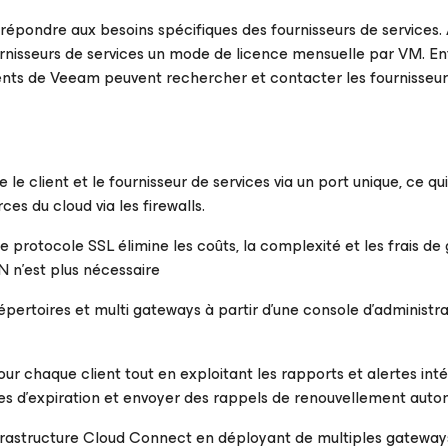
 répondre aux besoins spécifiques des fournisseurs de services. 
urnisseurs de services un mode de licence mensuelle par VM. E
lients de Veeam peuvent rechercher et contacter les fournisseu
tre le client et le fournisseur de services via un port unique, ce q
es du cloud via les firewalls.
le protocole SSL élimine les coûts, la complexité et les frais de
N n’est plus nécessaire
 répertoires et multi gateways à partir d’une console d’administr
ur chaque client tout en exploitant les rapports et alertes int
es d’expiration et envoyer des rappels de renouvellement auto
’infrastructure Cloud Connect en déployant de multiples gateway