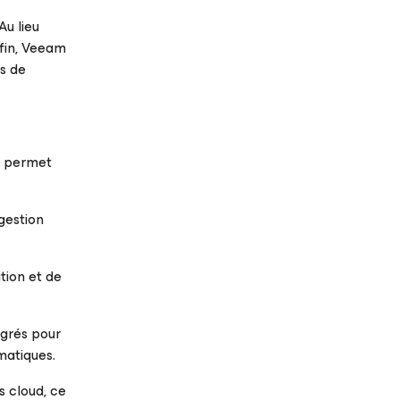
Au lieu
nfin, Veeam
rs de
ui permet
 gestion
ation et de
égrés pour
matiques.
s cloud, ce