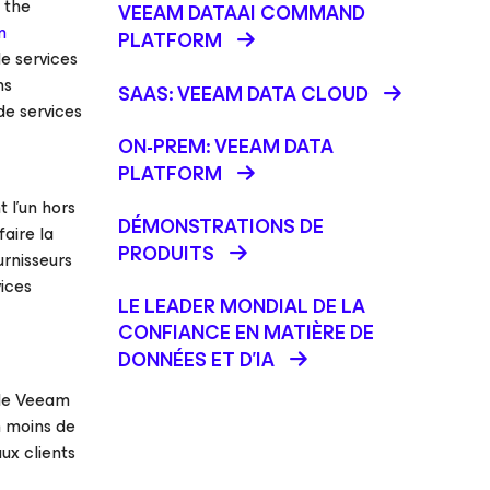
r the
VEEAM DATAAI COMMAND
m
PLATFORM
de services
ns
SAAS: VEEAM DATA CLOUD
de services
ON-PREM: VEEAM DATA
PLATFORM
 l’un hors
DÉMONSTRATIONS DE
aire la
PRODUITS
urnisseurs
vices
LE LEADER MONDIAL DE LA
CONFIANCE EN MATIÈRE DE
DONNÉES ET D'IA
 de Veeam
n moins de
aux clients