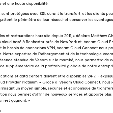
et une haute disponibilité.
 sont protégées avec SSL durant le transfert, et les clients peu
 quittent le périmètre de leur réseau) et conserver les avantage
s et restaurations hors site depuis 2011, » déclare Matthew Ch
ons cloud basé à Rochester près de New York et Veeam Cloud Pr
nant le besoin de connexions VPN, Veeam Cloud Connect nous p
e. Notre expertise de l’hébergement et de la technologie Vee
présence étendue de Veeam sur le marché, nous permettra de c
nce supplémentaire de la profitabilité globale de notre entrepri
lications et data centers doivent être disponibles 24-7, » expli
d Provider Platinum. « Grâce à Veeam Cloud Connect, nous j
fournissant un moyen simple, sécurisé et économique de transfér
ction nous permet d’offrir de nouveaux services et apporte plus
cun est gagnant. »
m