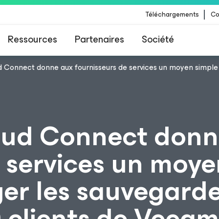
Téléchargements
Co
Ressources
Partenaires
Société
 Connect donne aux fournisseurs de services un moyen simple d
 Veeam pour les clients impactés par la mise à
CrowdStrike
oud Connect donn
e services un moye
ger les sauvegard
0 clients de Veeam