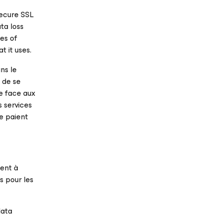
secure SSL
ta loss
es of
t it uses.
ns le
 de se
re face aux
 services
ne paient
ent à
s pour les
data