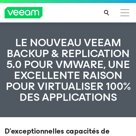
Recommandations de Veeam pour les clients
LE NOUVEAU VEEAM
impactés par la mise à jour de CrowdStrike
BACKUP & REPLICATION
LIRE
5.0 POUR VMWARE, UNE
LA
SUIT
EXCELLENTE RAISON
E
POUR VIRTUALISER 100%
DES APPLICATIONS
D’exceptionnelles capacités de