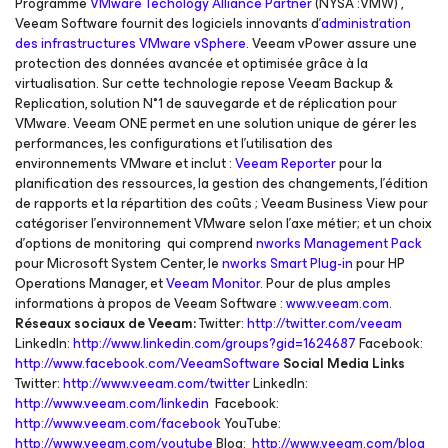
Programme
VMware Techology Alliance Partner
(NYSA :VMW) ,
Veeam Software fournit des logiciels innovants d’
administration
des infrastructures VMware vSphere
. Veeam vPower assure une
protection des données avancée et optimisée grâce à la
virtualisation. Sur cette technologie repose Veeam Backup &
Replication, solution N°1 de sauvegarde et de réplication pour
VMware. Veeam ONE permet en une solution unique de gérer les
performances, les configurations et l’utilisation des
environnements VMware et inclut :
Veeam Reporter
pour la
planification des ressources, la gestion des changements, l’édition
de rapports et la répartition des coûts ; Veeam Business View pour
catégoriser l’environnement VMware selon l’axe métier; et un choix
d’options de monitoring qui comprend
nworks Management Pack
pour Microsoft System Center, le
nworks Smart Plug-in
pour HP
Operations Manager, et
Veeam Monitor
. Pour de plus amples
informations à propos de Veeam Software :
www.veeam.com
.
Réseaux sociaux de Veeam:
Twitter:
http://twitter.com/veeam
LinkedIn:
http://www.linkedin.com/groups?gid=1624687
Facebook:
http://www.facebook.com/VeeamSoftware
Social Media Links
Twitter:
http://www.veeam.com/twitter
LinkedIn:
http://www.veeam.com/linkedin
Facebook:
http://www.veeam.com/facebook
YouTube:
http://www.veeam.com/youtube
Blog:
http://www.veeam.com/blog