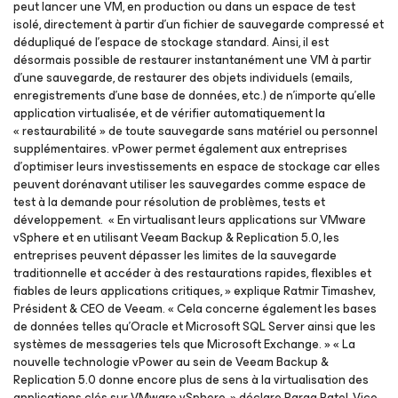
peut lancer une VM, en production ou dans un espace de test
isolé, directement à partir d’un fichier de sauvegarde compressé et
dédupliqué de l’espace de stockage standard. Ainsi, il est
désormais possible de restaurer instantanément une VM à partir
d’une sauvegarde, de restaurer des objets individuels (emails,
enregistrements d’une base de données, etc.) de n’importe qu’elle
application virtualisée, et de vérifier automatiquement la
« restaurabilité » de toute sauvegarde sans matériel ou personnel
supplémentaires. vPower permet également aux entreprises
d’optimiser leurs investissements en espace de stockage car elles
peuvent dorénavant utiliser les sauvegardes comme espace de
test à la demande pour résolution de problèmes, tests et
développement. « En virtualisant leurs applications sur VMware
vSphere et en utilisant Veeam Backup & Replication 5.0, les
entreprises peuvent dépasser les limites de la sauvegarde
traditionnelle et accéder à des restaurations rapides, flexibles et
fiables de leurs applications critiques, » explique Ratmir Timashev,
Président & CEO de Veeam. « Cela concerne également les bases
de données telles qu’Oracle et Microsoft SQL Server ainsi que les
systèmes de messageries tels que Microsoft Exchange. » « La
nouvelle technologie vPower au sein de Veeam Backup &
Replication 5.0 donne encore plus de sens à la virtualisation des
applications clés sur VMware vSphere, » déclare Parag Patel, Vice