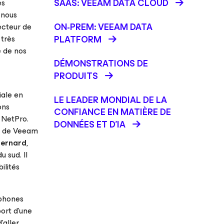
SAAS: VEEAM DATA CLOUD
es
 nous
ON-PREM: VEEAM DATA
ecteur de
 très
PLATFORM
é de nos
DÉMONSTRATIONS DE
PRODUITS
ale en
LE LEADER MONDIAL DE LA
ons
CONFIANCE EN MATIÈRE DE
z NetPro.
DONNÉES ET D'IA
es de Veeam
ernard
,
 sud. Il
ilités
ophones
ort d’une
’aller