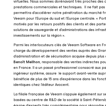
virtuelles. Nous sommes dorénavant très proches des c
prestations commerciales et techniques. Il ne fait p
permettra d’accélérer notre pénétration du marché fran
Veeam pour l’Europe du sud et l’Europe centrale. « Port
motivés par les retours positifs des clients et des part
solutions de sauvegarde et d’administrations des infra
investissements sur la région ».
Parmi les interlocuteurs clés de Veeam Software en Fr
charge du développement des ventes auprès des Grand
d’administration et de sécurisation acquise depuis plu
Benoît Meilhon
, responsable des ventes indirectes po
en France. Il a un passé professionnel consacré aux 
ingénieur système, assure
le support avant-vente auprè
bénéficie de plus de 15 ans d’expérience dans les fonc
identiques chez l’éditeur Avocent.
La filiale française de Veeam s’appuie également sur
basées au centre de R&D de la société à Saint-Pétersbo
équipe d’experts très complémentaire pour répondre sa