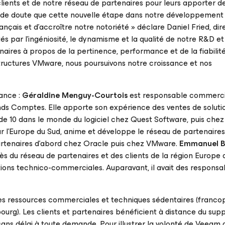
lients et de notre réseau de partenaires pour leurs apporter d
as de doute que cette nouvelle étape dans notre développement
çais et d’accroître notre notoriété » déclare Daniel Fried, dir
és par l’ingéniosité, le dynamisme et la qualité de notre R&D et
enaires à propos de la pertinence, performance et de la fiabilit
structures VMware, nous poursuivons notre croissance et nos
ance :
Géraldine Menguy-Courtois
est responsable commerci
s Comptes. Elle apporte son expérience des ventes de soluti
s de 10 dans le monde du logiciel chez Quest Software, puis che
ur l’Europe du Sud, anime et développe le réseau de partenair
partenaires d’abord chez Oracle puis chez VMware.
Emmanuel B
s du réseau de partenaires et des clients de la région Europe du
tions technico-commerciales. Auparavant, il avait des responsab
 ses ressources commerciales et techniques sédentaires (franc
urg). Les clients et partenaires bénéficient à distance du supp
ns délai à toute demande. Pour illustrer la volonté de Veeam d