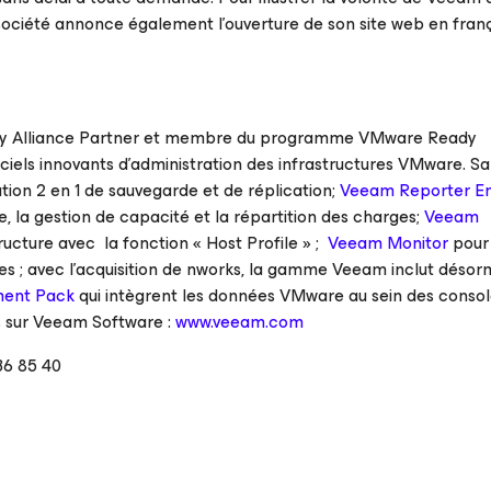
a société annonce également l’ouverture de son site web en franç
 Alliance Partner
et membre du programme
VMware Ready
ciels innovants d’administration des infrastructures VMware. Sa
ution 2 en 1 de sauvegarde et de réplication;
Veeam Reporter En
e, la gestion de capacité et la répartition des charges;
Veeam
tructure avec la fonction « Host Profile » ;
Veeam Monitor
pour 
s ; avec l’acquisition de nworks, la gamme Veeam inclut désorm
ent Pack
qui intègrent les données VMware au sein des conso
us sur Veeam Software :
www.veeam.com
36 85 40