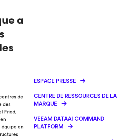
que a
s
des
ESPACE PRESSE
CENTRE DE RESSOURCES DE LA
centres de
MARQUE
e des
l Fried,
VEEAM DATAAI COMMAND
ien
PLATFORM
e équipe en
tructures