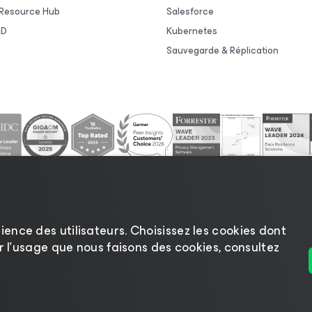
Resource Hub
Salesforce
&D
Kubernetes
Sauvegarde & Réplication
ience des utilisateurs. Choisissez les cookies dont
sur l’usage que nous faisons des cookies, consultez
ntialité
|
Politique d’utilisation des cookies
|
Secteur juri
fournisseurs