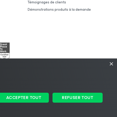
Témoignages de clients
Démonstrations produits à la demande
×
dique
|
Politique de licences
|
Ressources pour les
ACCEPTER TOUT
REFUSER TOUT
Changer de langue