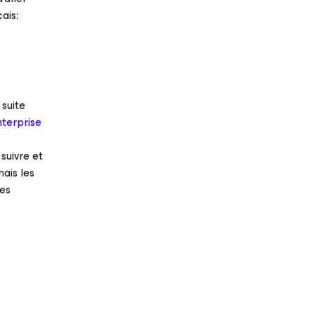
ais:
 suite
terprise
suivre et
ais les
les