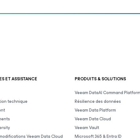
S ET ASSISTANCE
PRODUITS & SOLUTIONS
Veeam DataAI Command Platfor
ion technique
Résilience des données
ent
Veeam Data Platform
ments
Veeam Data Cloud
rsity
Veeam Vault
 modifications Veeam Data Cloud
Microsoft 365 & Entra ID