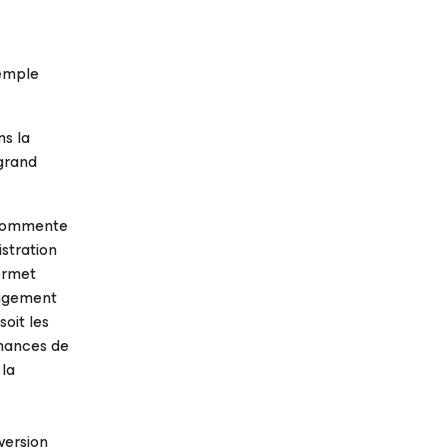
xemple
ns la
 grand
” commente
istration
ermet
nagement
oit les
rmances de
 la
version