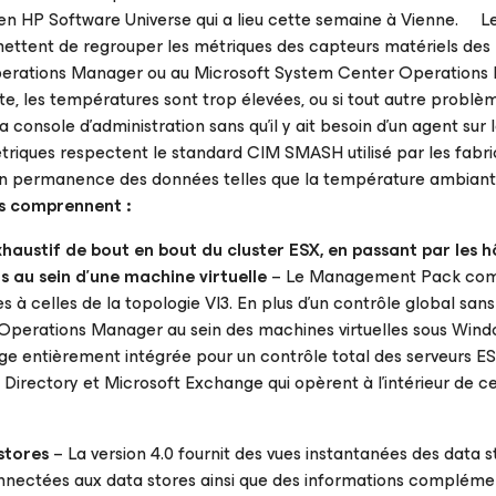
péen HP Software Universe qui a lieu cette semaine à Vienne. L
rmettent de regrouper les métriques des capteurs matériels des
perations Manager ou au Microsoft System Center Operations
rête, les températures sont trop élevées, ou si tout autre problè
 console d’administration sans qu’il y ait besoin d’un agent sur 
étriques respectent le standard CIM SMASH utilisé par les fabr
en permanence des données telles que la température ambiant
ns comprennent :
haustif de bout en bout du cluster ESX, en passant par les h
ns au sein d’une machine virtuelle
– Le Management Pack co
 à celles de la topologie VI3. En plus d’un contrôle global sans
Operations Manager au sein des machines virtuelles sous Wind
ge entièrement intégrée pour un contrôle total des serveurs 
ve Directory et Microsoft Exchange qui opèrent à l’intérieur de
stores
– La version 4.0 fournit des vues instantanées des data s
nnectées aux data stores ainsi que des informations complémen