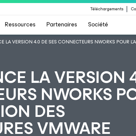
Téléchargements
Co
Ressources
Partenaires
Société
 LA VERSION 4.0 DE SES CONNECTEURS NWORKS POUR L’
 Veeam pour les clients impactés par la mise à
CrowdStrike
E LA VERSION 4
EURS NWORKS P
TION DES
URES VMWARE