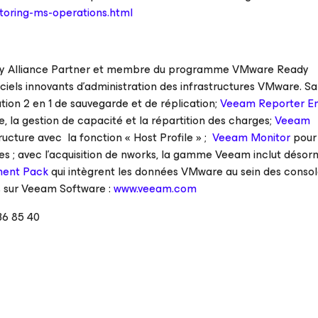
oring-ms-operations.html
 Alliance Partner
et membre du programme
VMware Ready
ciels innovants d’administration des infrastructures VMware. Sa
ution 2 en 1 de sauvegarde et de réplication;
Veeam Reporter En
e, la gestion de capacité et la répartition des charges;
Veeam
tructure avec la fonction « Host Profile » ;
Veeam Monitor
pour 
s ; avec l’acquisition de nworks, la gamme Veeam inclut désorm
ent Pack
qui intègrent les données VMware au sein des conso
us sur Veeam Software :
www.veeam.com
36 85 40