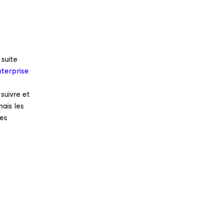
 suite
terprise
suivre et
ais les
les