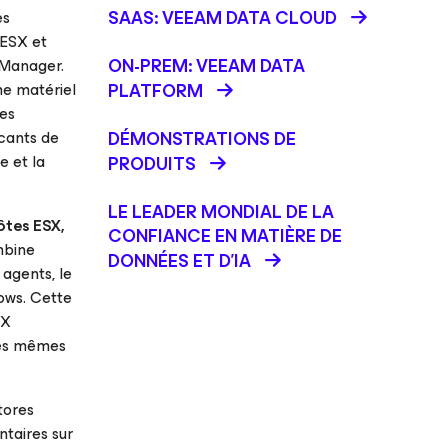
SAAS: VEEAM DATA CLOUD
es
 ESX et
ON-PREM: VEEAM DATA
 Manager.
me matériel
PLATFORM
les
icants de
DÉMONSTRATIONS DE
e et la
PRODUITS
LE LEADER MONDIAL DE LA
ôtes ESX,
CONFIANCE EN MATIÈRE DE
mbine
DONNÉES ET D'IA
 agents, le
ows. Cette
ESX
 ces mêmes
tores
taires sur