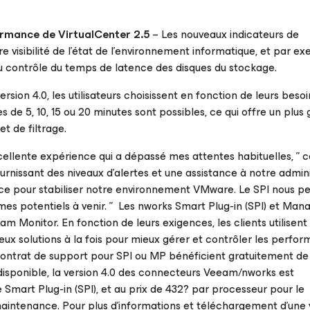
formance de VirtualCenter 2.5
– Les nouveaux indicateurs de
 visibilité de l’état de l’environnement informatique, et par e
 au contrôle du temps de latence des disques du stockage.
ersion 4.0, les utilisateurs choisissent en fonction de leurs besoi
 de 5, 10, 15 ou 20 minutes sont possibles, ce qui offre un plus
t de filtrage.
cellente expérience qui a dépassé mes attentes habituelles, 
urnissant des niveaux d’alertes et une assistance à notre admin
cace pour stabiliser notre environnement VMware. Le SPI nous p
èmes potentiels à venir. ” Les nworks Smart Plug-in (SPI) et Ma
nitor. En fonction de leurs exigences, les clients utilisent s
eux solutions à la fois pour mieux gérer et contrôler les perfo
contrat de support pour SPI ou MP bénéficient gratuitement de
sponible, la version 4.0 des connecteurs Veeam/nworks est
Smart Plug-in (SPI), et au prix de 432? par processeur pour le
aintenance. Pour plus d’informations et téléchargement d’une 