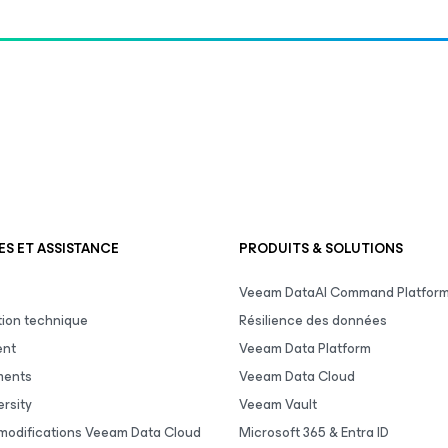
S ET ASSISTANCE
PRODUITS & SOLUTIONS
Veeam DataAI Command Platfor
ion technique
Résilience des données
ent
Veeam Data Platform
ments
Veeam Data Cloud
rsity
Veeam Vault
 modifications Veeam Data Cloud
Microsoft 365 & Entra ID