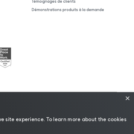
Témoignages de clients
Démonstrations produits à la demande
×
dique
|
Politique de licences
|
Ressources pour les
e site experience. ​To learn more about the cookies
Changer de langue