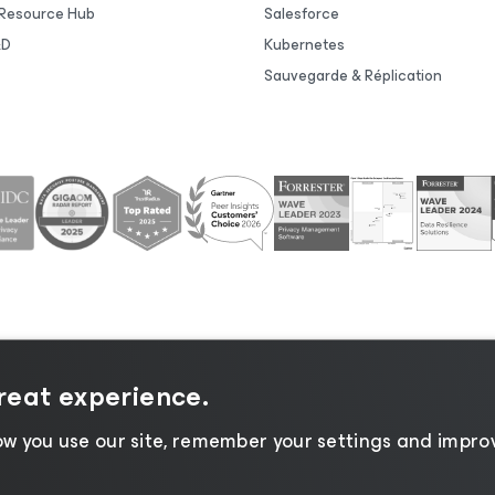
Resource Hub
Salesforce
&D
Kubernetes
Sauvegarde & Réplication
ntialité
|
Politique d’utilisation des cookies
|
Secteur juri
great experience.
fournisseurs
w you use our site, remember your settings and improv