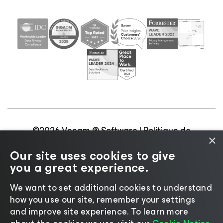
©2026 Veeam ® Software |
Politique de
×
confidentialité
|
Politique d’utilisation des cookies
|
Our site uses cookies to give
Secteur juridique
|
Politique de licences
|
you a great experience.
Ressources pour les fournisseurs
We want to set additional cookies to understand
how you use our site, remember your settings
and improve site experience. ​To learn more