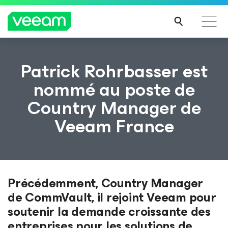
Recommandations de Veeam pour les clients
Patrick Rohrbasser est
impactés par la mise à jour de CrowdStrike
nommé au poste de
LIRE
Country Manager de
LA
SUIT
Veeam France
E
Précédemment, Country Manager
de CommVault, il rejoint Veeam pour
soutenir la demande croissante des
entreprises pour les solutions de