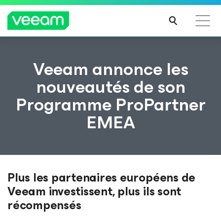
Recommandations de Veeam pour les clients
Veeam annonce les
impactés par la mise à jour de CrowdStrike
nouveautés de son
LIRE
Programme ProPartner
LA
SUIT
EMEA
E
Plus les partenaires européens de
Veeam investissent, plus ils sont
récompensés