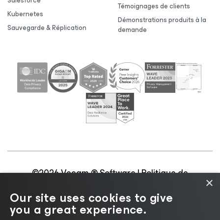
Salesforce
Témoignages de clients
Kubernetes
Démonstrations produits à la
Sauvegarde & Réplication
demande
©2026 Veeam ® Software |
Politique de
×
confidentialité
|
Politique d’utilisation des cookies
|
Our site uses cookies to give
Secteur juridique
|
Politique de licences
|
you a great experience.
Ressources pour les fournisseurs