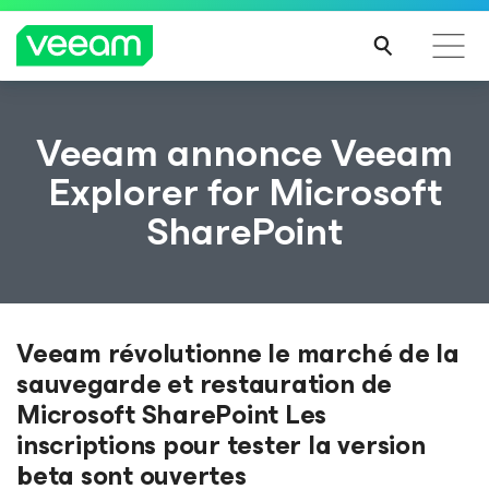
Recommandations de Veeam pour les clients
Veeam annonce Veeam
impactés par la mise à jour de CrowdStrike
Explorer for Microsoft
LIRE
SharePoint
LA
SUIT
E
Veeam révolutionne le marché de la
sauvegarde et restauration de
Microsoft SharePoint Les
inscriptions pour tester la version
beta sont ouvertes