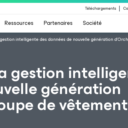
Téléchargements
Co
Ressources
Partenaires
Société
gestion intelligente des données de nouvelle génération d’Orc
 Veeam pour les clients impactés par la mise à
CrowdStrike
 gestion intellig
velle génération
roupe de vêtement