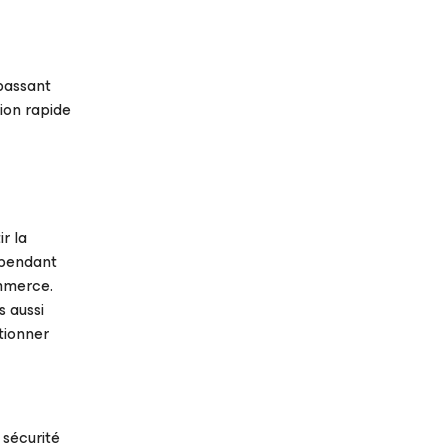
passant
tion rapide
r la
l pendant
ommerce.
s aussi
ctionner
 sécurité