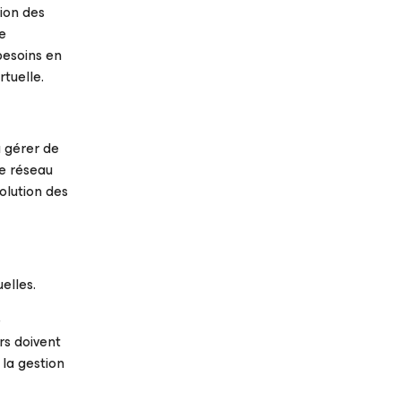
sion des
re
besoins en
tuelle.
 gérer de
le réseau
olution des
elles.
e
rs doivent
la gestion