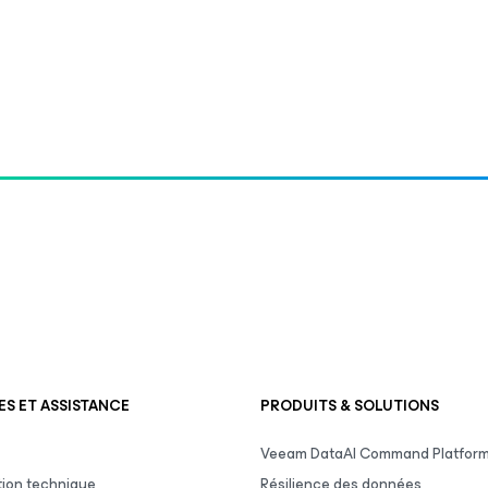
S ET ASSISTANCE
PRODUITS & SOLUTIONS
Veeam DataAI Command Platfor
ion technique
Résilience des données