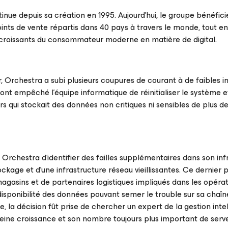
nue depuis sa création en 1995. Aujourd’hui, le groupe bénéfici
oints de vente répartis dans 40 pays à travers le monde, tout en
 croissants du consommateur moderne en matière de digital.
r, Orchestra a subi plusieurs coupures de courant à de faibles in
ont empêché l’équipe informatique de réinitialiser le système e
rs qui stockait des données non critiques ni sensibles de plus de
s à Orchestra d‘identifier des failles supplémentaires dans son in
ckage et d’une infrastructure réseau vieillissantes. Ce dernier p
magasins et de partenaires logistiques impliqués dans les opéra
isponibilité des données pouvant semer le trouble sur sa chaîn
 la décision fût prise de chercher un expert de la gestion inte
eine croissance et son nombre toujours plus important de serv