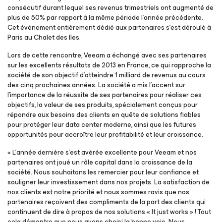
consécutif durant lequel ses revenus trimestriels ont augmenté de
plus de 50% par rapport à la même période l’année précédente.
Cet événement entièrement dédié aux partenaires s’est déroulé à
Paris au Chalet des Iles.
Lors de cette rencontre, Veeam a échangé avec ses partenaires
sur les excellents résultats de 2013 en France, ce qui rapproche la
société de son objectif d’atteindre 1 milliard de revenus au cours
des cinq prochaines années. La société a mis l’accent sur
l’importance de la réussite de ses partenaires pour réaliser ces
objectifs, la valeur de ses produits, spécialement conçus pour
répondre aux besoins des clients en quête de solutions fiables
pour protéger leur data center moderne, ainsi que les futures
opportunités pour accroître leur profitabilité et leur croissance.
« L’année dernière s’est avérée excellente pour Veeam et nos
partenaires ont joué un rôle capital dans la croissance de la
société. Nous souhaitons les remercier pour leur confiance et
souligner leur investissement dans nos projets. La satisfaction de
nos clients est notre priorité et nous sommes ravis que nos
partenaires reçoivent des compliments de la part des clients qui
continuent de dire à propos de nos solutions « It just works » ! Tout
cela démontre que nous avons choisi la bonne voie. Nous