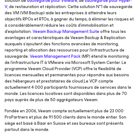
solution de
sauvegarde pour VMware
, de
sauvegarde pour Hyper-
V
, de restauration et réplication. Cette solution N°1 de sauvegarde
des VM (VM Backup) aide les entreprises à atteindre leurs
objectifs RPOs et RTOs, à gagner du temps, à éliminer les risques et
à considérablement réduire les coûts d’immobilisation et
d’exploitation.
Veeam Backup Management Suite
offre tous les
avantages et caractéristiques de Veeam Backup & Replication
auxquels s’ajoutent des fonctions avancées de monitoring,
reporting et allocation des ressources pour l’infrastructure de
sauvegarde.
Veeam Management Pack
(MP) étend le monitoring
de l’infrastructure IT à VMware via Microsoft System Center. Le
programme Veeam Cloud Provider (VCP) offre la flexibilité de
licences mensuelles et permanentes pour répondre aux besoins
des hébergeurs et prestataires de cloud.Le VCP compte
actuellement 4 000 participants fournisseurs de services dans le
monde. Les licences locatives sont disponibles dans plus de 70
pays auprès de plus de 50 aggrégateurs Veeam.
Fondée en 2006, Veeam compte actuellement plus de 23 000
ProPartners et plus de 91 500 clients dans le monde entier. Son
siège est basé à Baar en Suisse et ses bureaux sont présents
partout dans le monde.