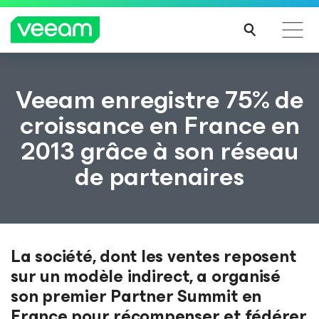
Recommandations de Veeam pour les clients
Veeam enregistre 75% de
impactés par la mise à jour de CrowdStrike
croissance en France en
LIRE
2013 grâce à son réseau
LA
SUIT
de partenaires
E
La société, dont les ventes reposent
sur un modèle indirect, a organisé
son premier Partner Summit en
France pour récompenser et fédérer