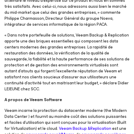
atteindre le niveau d’expertise sur ce produit et nous en sommes
très satisfaits. Avec celui-ci, nous adressons aussi bien le marché
du mid-market que celui des grandes entreprises, » commente
Philippe Charmasson, Directeur Général du groupe Noeva,
intégrateur de services informatique de la région PACA.
« Dans notre portefeuille de solutions, Veeam Backup & Replication
apporte une des briques essentielles qui composent les data
centers modernes des grandes entreprises. La rapidité de
restauration des données, la vérification de la qualité de
sauvegarde, la fiabilité et la haute performance de ses solutions de
protection et de gestion des environnements virtualisés sont
autant d’atouts qui forgent l’excellente réputation de Veeam et
satisfont nos clients soucieux d’assurer aux utilisateurs une
continuité d’activité tout en maitrisant leur budget, » déclare Didier
LEJEUNE chez SCC.
A propos de Veeam Software
Veeam incarne la protection du datacenter moderne (the Modern
Data Center ) et fournit au moindre coût des solutions puissantes
et faciles d’utilisation qui sont conçues pour la virtualisation (Built
for Virtualization) et le cloud.
Veeam Backup &Replication
est une