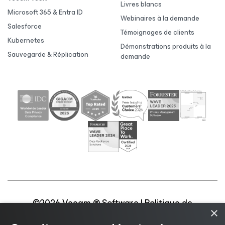
Livres blancs
Microsoft 365 & Entra ID
Webinaires à la demande
Salesforce
Témoignages de clients
Kubernetes
Démonstrations produits à la
Sauvegarde & Réplication
demande
©2026 Veeam ® Software |
Politique de
×
confidentialité
|
Politique d’utilisation des cookies
|