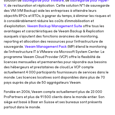
solution de
sauvegarde pour VMware
, de
sauvegarde pour Hyper-
V
, de restauration et réplication. Cette solution N°1 de sauvegarde
des VM (VM Backup) aide les entreprises à atteindre leurs
objectifs RPOs et RTOs, à gagner du temps, à éliminer les risques et
à considérablement réduire les coûts d’immobilisation et
d’exploitation.
Veeam Backup Management Suite
offre tous les
avantages et caractéristiques de Veeam Backup & Replication
auxquels s’ajoutent des fonctions avancées de monitoring,
reporting et allocation des ressources pour l’infrastructure de
sauvegarde.
Veeam Management Pack
(MP) étend le monitoring
de l’infrastructure IT à VMware via Microsoft System Center. Le
programme Veeam Cloud Provider (VCP) offre la flexibilité de
licences mensuelles et permanentes pour répondre aux besoins
des hébergeurs et prestataires de cloud.Le VCP compte
actuellement 4 000 participants fournisseurs de services dans le
monde. Les licences locatives sont disponibles dans plus de 70
pays auprès de plus de 50 aggrégateurs Veeam.
Fondée en 2006, Veeam compte actuellement plus de 23 000
ProPartners et plus de 91 500 clients dans le monde entier. Son
siège est basé à Baar en Suisse et ses bureaux sont présents
partout dans le monde.