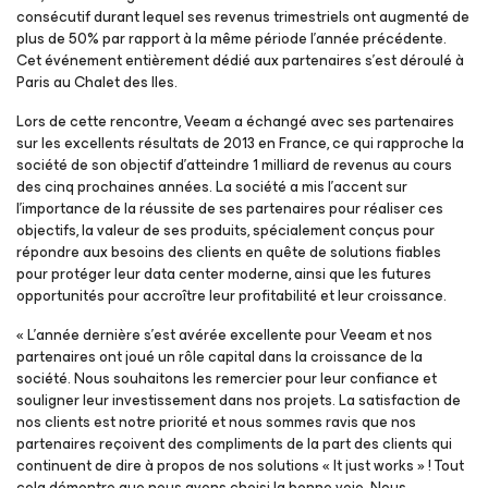
consécutif durant lequel ses revenus trimestriels ont augmenté de
plus de 50% par rapport à la même période l’année précédente.
Cet événement entièrement dédié aux partenaires s’est déroulé à
Paris au Chalet des Iles.
Lors de cette rencontre, Veeam a échangé avec ses partenaires
sur les excellents résultats de 2013 en France, ce qui rapproche la
société de son objectif d’atteindre 1 milliard de revenus au cours
des cinq prochaines années. La société a mis l’accent sur
l’importance de la réussite de ses partenaires pour réaliser ces
objectifs, la valeur de ses produits, spécialement conçus pour
répondre aux besoins des clients en quête de solutions fiables
pour protéger leur data center moderne, ainsi que les futures
opportunités pour accroître leur profitabilité et leur croissance.
« L’année dernière s’est avérée excellente pour Veeam et nos
partenaires ont joué un rôle capital dans la croissance de la
société. Nous souhaitons les remercier pour leur confiance et
souligner leur investissement dans nos projets. La satisfaction de
nos clients est notre priorité et nous sommes ravis que nos
partenaires reçoivent des compliments de la part des clients qui
continuent de dire à propos de nos solutions « It just works » ! Tout
cela démontre que nous avons choisi la bonne voie. Nous