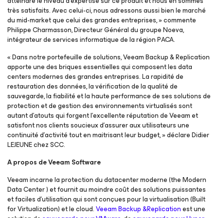
atteindre le niveau d’expertise sur ce produit et nous en sommes
très satisfaits. Avec celui-ci, nous adressons aussi bien le marché
du mid-market que celui des grandes entreprises, » commente
Philippe Charmasson, Directeur Général du groupe Noeva,
intégrateur de services informatique de la région PACA.
« Dans notre portefeuille de solutions, Veeam Backup & Replication
apporte une des briques essentielles qui composent les data
centers modernes des grandes entreprises. La rapidité de
restauration des données, la vérification de la qualité de
sauvegarde, la fiabilité et la haute performance de ses solutions de
protection et de gestion des environnements virtualisés sont
autant d’atouts qui forgent l’excellente réputation de Veeam et
satisfont nos clients soucieux d’assurer aux utilisateurs une
continuité d’activité tout en maitrisant leur budget, » déclare Didier
LEJEUNE chez SCC.
A propos de Veeam Software
Veeam incarne la protection du datacenter moderne (the Modern
Data Center ) et fournit au moindre coût des solutions puissantes
et faciles d’utilisation qui sont conçues pour la virtualisation (Built
for Virtualization) et le cloud.
Veeam Backup &Replication
est une