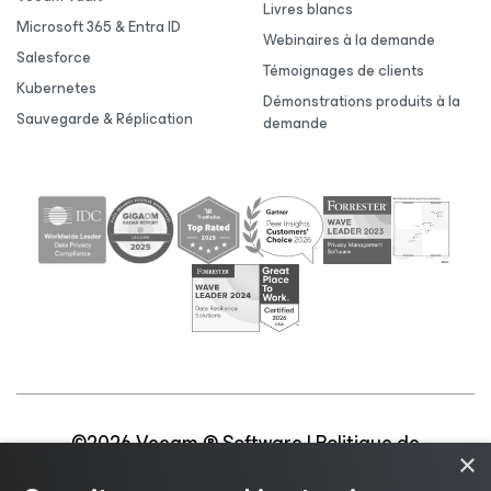
Livres blancs
Microsoft 365 & Entra ID
Webinaires à la demande
Salesforce
Témoignages de clients
Kubernetes
Démonstrations produits à la
Sauvegarde & Réplication
demande
©2026 Veeam ® Software |
Politique de
×
confidentialité
|
Politique d’utilisation des cookies
|