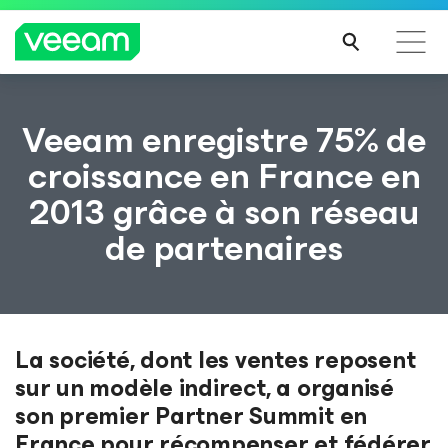
Recommandations de Veeam pour les clients
Veeam enregistre 75% de
impactés par la mise à jour de CrowdStrike
croissance en France en
LIRE
2013 grâce à son réseau
LA
SUIT
de partenaires
E
La société, dont les ventes reposent
sur un modèle indirect, a organisé
son premier Partner Summit en
France pour récompenser et fédérer