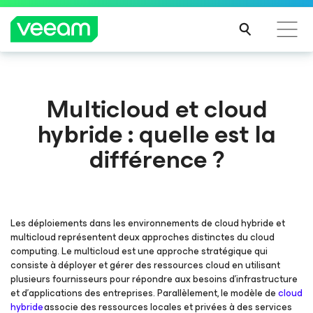
Recommandations de Veeam pour les clients
Multicloud et cloud
impactés par la mise à jour de CrowdStrike
hybride : quelle est la
LIRE
LA
différence ?
SUIT
E
Les déploiements dans les environnements de cloud hybride et
multicloud représentent deux approches distinctes du cloud
computing. Le multicloud est une approche stratégique qui
consiste à déployer et gérer des ressources cloud en utilisant
plusieurs fournisseurs pour répondre aux besoins d'infrastructure
et d'applications des entreprises. Parallèlement, le modèle de
cloud
hybride
associe des ressources locales et privées à des services