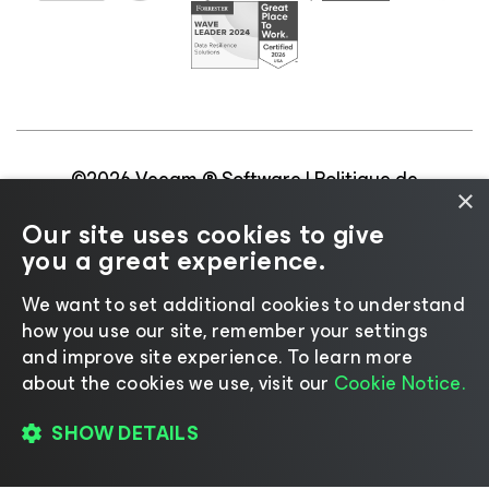
©2026 Veeam ® Software |
Politique de
×
confidentialité
|
Politique d’utilisation des cookies
|
Our site uses cookies to give
Secteur juridique
|
Politique de licences
|
you a great experience.
Ressources pour les fournisseurs
We want to set additional cookies to understand
how you use our site, remember your settings
and improve site experience. ​To learn more
about the cookies we use, visit our
Cookie Notice.
Changer de langue
SHOW DETAILS