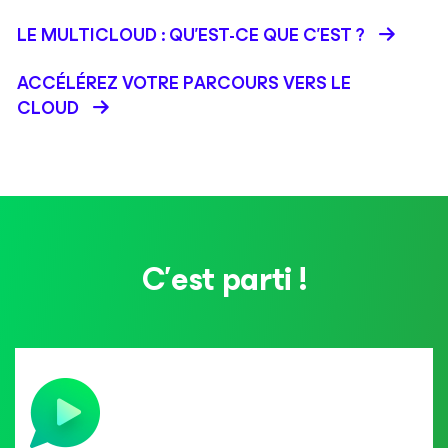
LE MULTICLOUD : QU'EST-CE QUE C'EST ?
ACCÉLÉREZ VOTRE PARCOURS VERS LE
CLOUD
C'est parti !