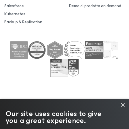
Salesforce
Demo di prodotto on demand
Kubernetes
Backup & Replication
×
©2026 Veeam® Software |
Informativa sulla privacy
Our site uses cookies to give
|
Informativa sui cookie
|
Informazioni legali
|
Policy
you a great experience.
di licenza
|
Risorse del fornitore