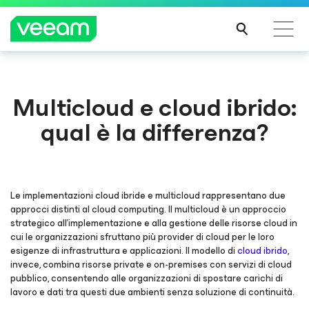
Linee guida di Veeam per i clienti interessati
Multicloud e cloud ibrido:
dall'aggiornamento dei contenuti di CrowdStrike
qual è la differenza?
PER
SAPE
RNE
DI
PIÙ
Le implementazioni cloud ibride e multicloud rappresentano due
approcci distinti al cloud computing. Il multicloud è un approccio
strategico all'implementazione e alla gestione delle risorse cloud in
cui le organizzazioni sfruttano più provider di cloud per le loro
esigenze di infrastruttura e applicazioni. Il modello di
cloud ibrido
,
invece, combina risorse private e on-premises con servizi di cloud
pubblico, consentendo alle organizzazioni di spostare carichi di
lavoro e dati tra questi due ambienti senza soluzione di continuità.