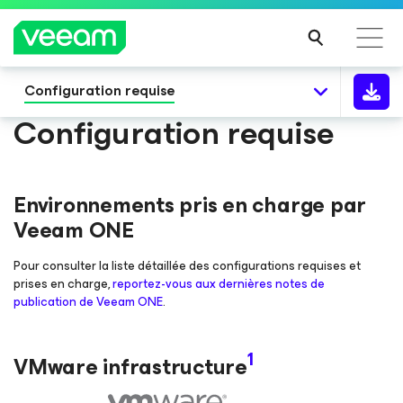
Configuration requise
Recommandations de Veeam pour les clients
Configuration requise
impactés par la mise à jour de CrowdStrike
LIRE
LA
SUIT
Environnements pris en charge par
E
Veeam ONE
Pour consulter la liste détaillée des configurations requises et
prises en charge,
reportez-vous aux dernières notes de
publication de Veeam ONE
.
1
VMware infrastructure