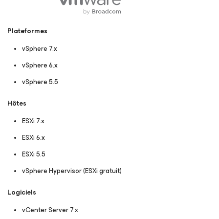
Plateformes
vSphere 7.x
vSphere 6.x
vSphere 5.5
Hôtes
ESXi 7.x
ESXi 6.x
ESXi 5.5
vSphere Hypervisor (ESXi gratuit)
Logiciels
vCenter Server 7.x