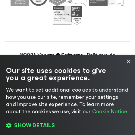
©2026 Veeam ® Software |
Politique de
×
confidentialité
|
Politique d’utilisation des cookies
|
Our site uses cookies to give
Secteur juridique
|
Politique de licences
|
you a great experience.
Ressources pour les fournisseurs
We want to set additional cookies to understand
how you use our site, remember your settings
and improve site experience. ​To learn more
about the cookies we use, visit our
Cookie Notice.
Changer de langue
SHOW DETAILS