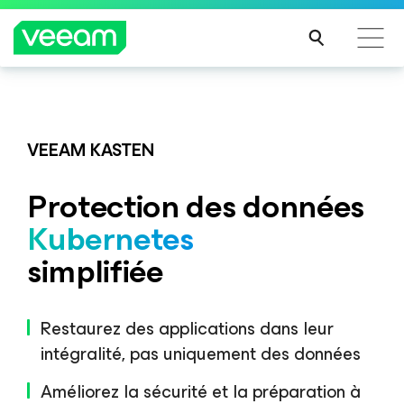
Recommandations de Veeam pour les clients
Veeam DataAI Command Platform
.
Une seule
impactés par la mise à jour de CrowdStrike
plateforme. Un contrôle total.
VEEAM KASTEN
LIRE
LA
Protection des données
SUIT
DÉCOUVRIR
E
Kubernetes
simplifiée
Restaurez des applications dans leur
intégralité, pas uniquement des données
Améliorez la sécurité et la préparation à