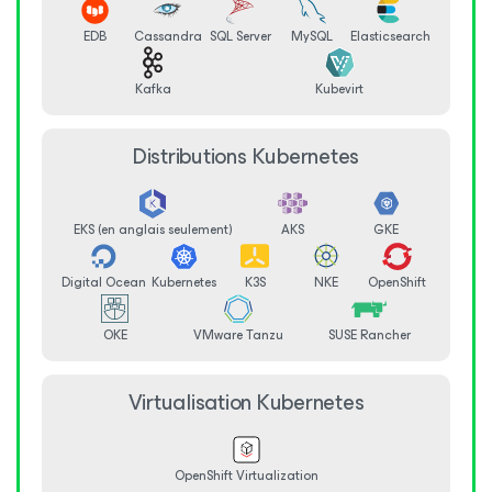
EDB
Cassandra
SQL Server
MySQL
Elasticsearch
Kafka
Kubevirt
Distributions Kubernetes
EKS (en anglais seulement)
AKS
GKE
Digital Ocean
Kubernetes
K3S
NKE
OpenShift
OKE
VMware Tanzu
SUSE Rancher
Virtualisation Kubernetes
OpenShift Virtualization