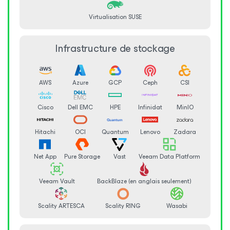
Virtualisation SUSE
Infrastructure de stockage
AWS
Azure
GCP
Ceph
CSI
Cisco
Dell EMC
HPE
Infinidat
MinIO
Hitachi
OCI
Quantum
Lenovo
Zadara
Net App
Pure Storage
Vast
Veeam Data Platform
Veeam Vault
BackBlaze (en anglais seulement)
Scality ARTESCA
Scality RING
Wasabi