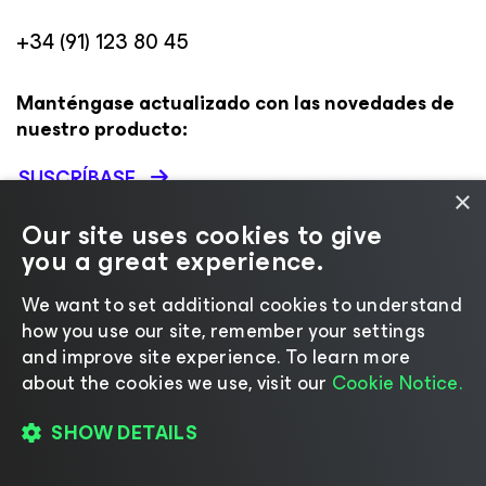
+34 (91) 123 80 45
Manténgase actualizado con las novedades de
nuestro producto:
SUSCRÍBASE
×
Our site uses cookies to give
you a great experience.
VEEAM
RECURSOS Y SOPORTE
We want to set additional cookies to understand
Acerca de Veeam
Soporte
how you use our site, remember your settings
Liderazgo
Documentación técnica
and improve site experience. ​To learn more
Empleos
Éxito del cliente
about the cookies we use, visit our
Cookie Notice.
Gobierno Corporativo
Renovaciones
SHOW DETAILS
Contáctenos
Veeam University
Notas de prensa
Registro de cambios de Veeam