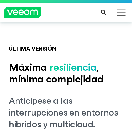
Guía de Veeam para los clientes afectados por la
Veeam DataAI Command Platform
.
Una sola
actualización de contenido de CrowdStrike
plataforma. Control total.
ÚLTIMA VERSIÓN
MÁS
INFO
Máxima
resiliencia
,
RMA
EXPLORA AHORA
CIÓN
mínima complejidad
Anticípese a las
interrupciones en entornos
híbridos y multicloud.