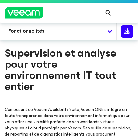
Fonctionnalités
Recommandations de Veeam pour les clients
impactés par la mise à jour de CrowdStrike
Supervision et analyse
LIRE
pour votre
LA
SUIT
environnement IT tout
E
entier
Composant de Veeam Availability Suite, Veeam ONE s’intègre en
toute transparence dans votre environnement informatique pour
vous offrir une visibilité parfaite de vos workloads virtuels,
physiques et cloud protégés par Veeam. Ses outils de supervision,
de reporting et de diagnostics intelligents vous procurent